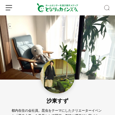
猫
も
私
も
す
新
ロ
っ
規
グ
ぽ
登
イ
り
録
ン
ハ
マ
沙東すず
っ
た。
カ
都内在住の会社員。昆虫をテーマにしたクリエーターイベン