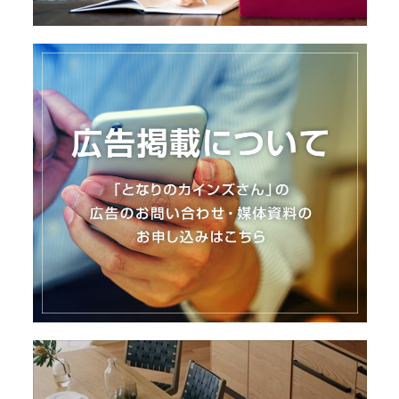
I
N
Z
-
S
T
A
F
F