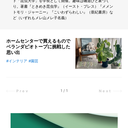
イ
ト「昆虫大学」を学長として開催。趣味は磯遊びと家づく
ン
り。著書『ときめき昆虫学』（イースト・プレス）『メメン
ズ
トモリ・ジャーニー』『こいわずらわしい』（亜紀書房）な
の
ど（いずれもメレ山メレ子名義）
「人
と
ペ
ッ
ホームセンターで買えるもので
ト
ベランダビオトープに挑戦した
が
思い出
取
り
#インテリア
#園芸
自然への愛と疲れた日常から室内の
合
庭園化に挑戦する沙東すずさん。コ
う
ロナ禍で始めたビオトープづくり
座
は、自動散水栓などの工夫で次第に
椅
子」
進化。新居での緑の生活と「芸」の
1
/
1
Prev
Next
が
ない自分に向き合いながら続く植物
快
との日々を綴ります。
適
す
ぎ
た