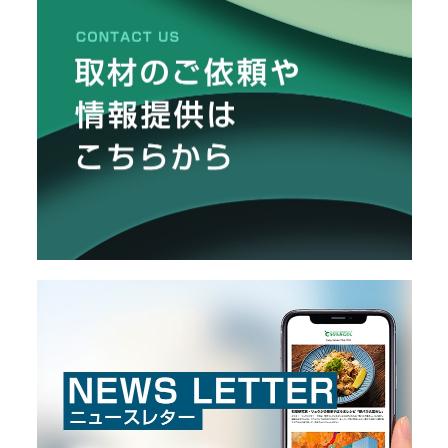
メ
ー
カ
ー
/
B
R
A
N
D
ク
リ
エ
イ
タ
ー
/
C
R
E
A
T