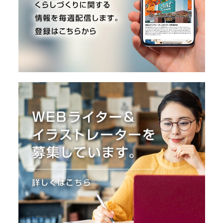
O
R
ユ
ー
ザ
ー
/
C
U
S
T
O
M
E
R
ス
タ
ッ
フ
/
C
A