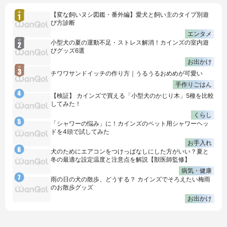
【変な飼いヌシ図鑑・番外編】愛犬と飼い主のタイプ別遊
び方診断
エンタメ
小型犬の夏の運動不足・ストレス解消！カインズの室内遊
びグッズ6選
お出かけ
チワワサンドイッチの作り方｜うるうるおめめが可愛い
手作りごはん
【検証】 カインズで買える「小型犬のかじり木」5種を比較
してみた！
くらし
「シャワーの悩み」に！カインズのペット用シャワーヘッ
ドを4頭で試してみた
お手入れ
犬のためにエアコンをつけっぱなしにした方がいい？夏と
冬の最適な設定温度と注意点を解説【獣医師監修】
病気・健康
雨の日の犬の散歩、どうする？ カインズでそろえたい梅雨
のお散歩グッズ
お出かけ