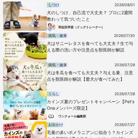
しつけ
2026/08/01
犬のしつけ、自己流で大丈夫？ プロに2週間
教わって気づいたこと
羽佐田早苗（ドッグトレーナー）
病気・健康
2026/07/30
犬はサニーレタスを食べても大丈夫？生で与
える際の洗い方や注意点を獣医師が解説
病気・健康
2026/07/29
犬は冬瓜を食べても大丈夫？与える量、注意
点を獣医師が解説【愛犬が食べてみた】
くらし
2026/07/28
カインズ夏のプレゼントキャンペーン【Pet’s
Oneメンバーズ限定】
ワンクォール編集部
お出かけ
2026/07/27
毛量の多いポメラニアンに似合う？カインズ