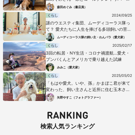
レイルの物語
森田めぐみ（書店員）
くらし
2024/09/25
謎のウエスティ集団、ムーディコーラス隊っ
て？ 愛犬たちに人生を捧げる多頭飼いの苦悩
と幸せ
ムーディコーラス隊の飼い主・わんパラ（愛犬家）
くらし
2025/02/17
3回の転居・NY生活・コロナ禍渡航…愛犬・
プンバくんとアメリカで乗り越えた試練
みみこ（愛犬家）
くらし
2025/05/02
「もはや愛犬。いや、孫」かまぼこ君が来て
変わった、飼い主さんと近所に住む玉木さん
の人生
矢野やすこ（フォトグラファー）
RANKING
検索人気ランキング