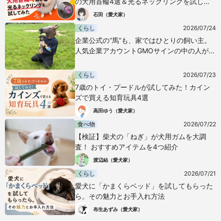
の犬用首輪4選＆光るネックリングを試して
みた
石田（愛犬家）
くらし
2026/07/24
企業公式の“馬”も、家ではひとりの飼い主。
人気企業アカウントGMOサインの中の人が語
る愛犬との暮らし
くらし
2026/07/23
7歳のトイ・プードルが試してみた！カイン
ズで買える知育玩具4選
高田ゆう（愛犬家）
食べ物
2026/07/22
【検証】柴犬の「ねぎ」が犬用ガムを大調
査！ おすすめアイテムを4つ紹介
渡辺結（愛犬家）
くらし
2026/07/21
愛犬に「かまくらベッド」を試してもらった
ら。その魅力とお手入れ方法
布生あずみ（愛犬家）