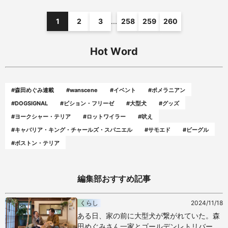
1
2
3
...
258
259
260
Hot Word
#森田めぐみ連載
#wanscene
#イベント
#ポメラニアン
#DOGSIGNAL
#ビション・フリーゼ
#大型犬
#グッズ
#ヨークシャー・テリア
#ロットワイラー
#吠え
#キャバリア・キング・チャールズ・スパニエル
#サモエド
#ビーグル
#ボストン・テリア
編集部おすすめ記事
くらし
2024/11/18
ある日、家の前に大型犬が繋がれていた。森
田めぐみさん一家とゴールデンレトリバー・