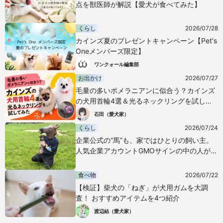
点を獣医師が解説【愛犬が食べてみた】
くらし
2026/07/28
カインズ夏のプレゼントキャンペーン【Pet’s
Oneメンバーズ限定】
ワンクォール編集部
お出かけ
2026/07/27
毛量の多いポメラニアンに似合う？カインズ
の犬用首輪4選＆光るネックリングを試して
みた
石田（愛犬家）
くらし
2026/07/24
企業公式の“馬”も、家ではひとりの飼い主。
人気企業アカウントGMOサインの中の人が語
る愛犬との暮らし
食べ物
2026/07/22
【検証】柴犬の「ねぎ」が犬用ガムを大調
査！ おすすめアイテムを4つ紹介
渡辺結（愛犬家）