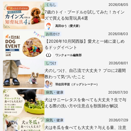
くらし
2026/08/05
7歳のトイ・プードルが試してみた！カイン
ズで買える知育玩具4選
高田ゆう（愛犬家）
お出かけ
2026/08/03
【2026年10月関西版】愛犬と一緒に楽しめ
るドッグイベント
ワンクォール編集部
しつけ
2026/08/01
犬のしつけ、自己流で大丈夫？ プロに2週間
教わって気づいたこと
羽佐田早苗（ドッグトレーナー）
病気・健康
2026/07/30
犬はサニーレタスを食べても大丈夫？生で与
える際の洗い方や注意点を獣医師が解説
病気・健康
2026/07/29
犬は冬瓜を食べても大丈夫？与える量、注意