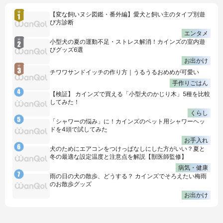
【変な飼いヌシ図鑑・番外編】愛犬と飼い主のタイプ別遊
び方診断
エンタメ
小型犬の夏の運動不足・ストレス解消！カインズの室内遊
びグッズ6選
お出かけ
チワワサンドイッチの作り方｜うるうるおめめが可愛い
手作りごはん
【検証】 カインズで買える「小型犬のかじり木」5種を比較
してみた！
くらし
「シャワーの悩み」に！カインズのペット用シャワーヘッ
ドを4頭で試してみた
お手入れ
犬のためにエアコンをつけっぱなしにした方がいい？夏と
冬の最適な設定温度と注意点を解説【獣医師監修】
病気・健康
雨の日の犬の散歩、どうする？ カインズでそろえたい梅雨
のお散歩グッズ
お出かけ