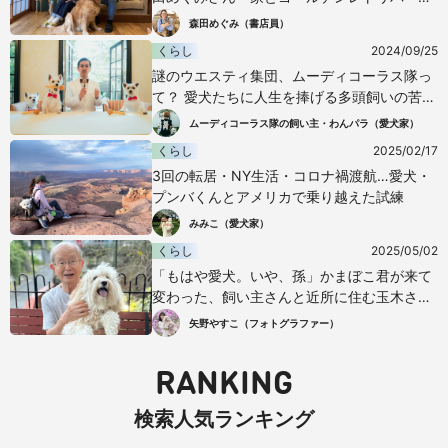
レイルの物語
森田めぐみ（書店員）
くらし
2024/09/25
謎のウエスティ集団、ムーディコーラス隊っ
て？ 愛犬たちに人生を捧げる多頭飼いの苦悩
と幸せ
ムーディコーラス隊の飼い主・わんパラ（愛犬家）
くらし
2025/02/17
3回の転居・NY生活・コロナ禍渡航…愛犬・
プンバくんとアメリカで乗り越えた試練
みみこ（愛犬家）
くらし
2025/05/02
「もはや愛犬。いや、孫」かまぼこ君が来て
変わった、飼い主さんと近所に住む玉木さん
の人生
矢野やすこ（フォトグラファー）
RANKING
検索人気ランキング