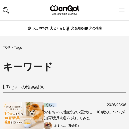
犬の未来
犬とDIY
犬とくらし
犬を知る
TOP
Tags
キーワード
[ Tags ] の検索結果
くらし
2026/08/06
おもちゃで遊ばない愛犬に！10歳のチワワが
知育玩具4選を試してみた
あやっこ（愛犬家）