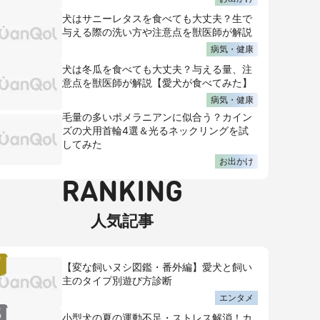
犬はサニーレタスを食べても大丈夫？生で
与える際の洗い方や注意点を獣医師が解説
病気・健康
犬は冬瓜を食べても大丈夫？与える量、注
意点を獣医師が解説【愛犬が食べてみた】
病気・健康
毛量の多いポメラニアンに似合う？カイン
ズの犬用首輪4選＆光るネックリングを試
してみた
お出かけ
RANKING
人気記事
【変な飼いヌシ図鑑・番外編】愛犬と飼い
主のタイプ別遊び方診断
エンタメ
小型犬の夏の運動不足・ストレス解消！カ