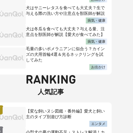
犬はサニーレタスを食べても大丈夫？生で
与える際の洗い方や注意点を獣医師が解説
病気・健康
犬は冬瓜を食べても大丈夫？与える量、注
意点を獣医師が解説【愛犬が食べてみた】
病気・健康
毛量の多いポメラニアンに似合う？カイン
ズの犬用首輪4選＆光るネックリングを試
してみた
お出かけ
RANKING
人気記事
【変な飼いヌシ図鑑・番外編】愛犬と飼い
主のタイプ別遊び方診断
エンタメ
小型犬の夏の運動不足・ストレス解消！カ