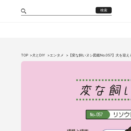
検索
TOP
犬とDIY
エンタメ
【変な飼いヌシ図鑑No.057】犬を