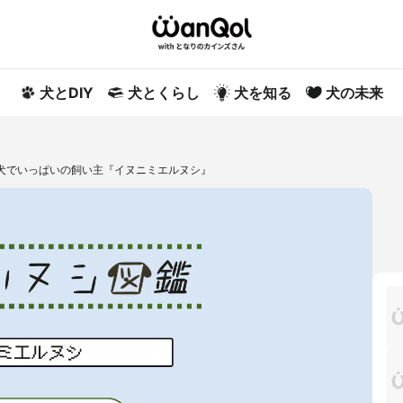
犬とDIY
犬とくらし
犬を知る
犬の未来
が犬でいっぱいの飼い主『イヌニミエルヌシ』