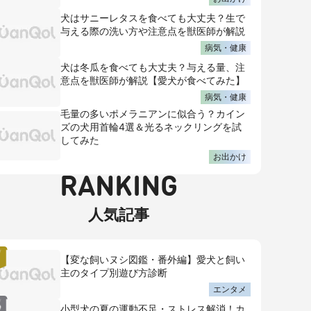
犬はサニーレタスを食べても大丈夫？生で
与える際の洗い方や注意点を獣医師が解説
病気・健康
犬は冬瓜を食べても大丈夫？与える量、注
意点を獣医師が解説【愛犬が食べてみた】
病気・健康
毛量の多いポメラニアンに似合う？カイン
ズの犬用首輪4選＆光るネックリングを試
してみた
お出かけ
RANKING
人気記事
【変な飼いヌシ図鑑・番外編】愛犬と飼い
主のタイプ別遊び方診断
エンタメ
小型犬の夏の運動不足・ストレス解消！カ