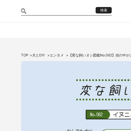
検索
TOP
犬とDIY
エンタメ
【変な飼いヌシ図鑑No.062】頭の中