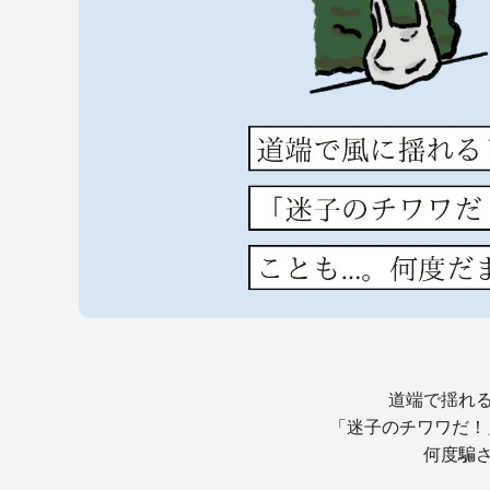
道端で揺れ
「迷子のチワワだ！
何度騙