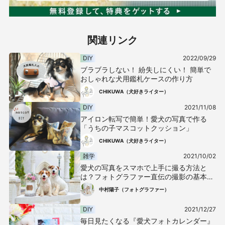
関連リンク
DIY
2022/09/29
ブラブラしない！ 紛失しにくい！ 簡単で
おしゃれな犬用鑑札ケースの作り方
CHIKUWA（犬好きライター）
DIY
2021/11/08
アイロン転写で簡単！愛犬の写真で作る
「うちの子マスコットクッション」
CHIKUWA（犬好きライター）
雑学
2021/10/02
愛犬の写真をスマホで上手に撮る方法と
は？フォトグラファー直伝の撮影の基本
と、かわいい表情を引き出すテクを紹介し
中村陽子（フォトグラファー）
ます！
DIY
2021/12/27
毎日見たくなる『愛犬フォトカレンダー』