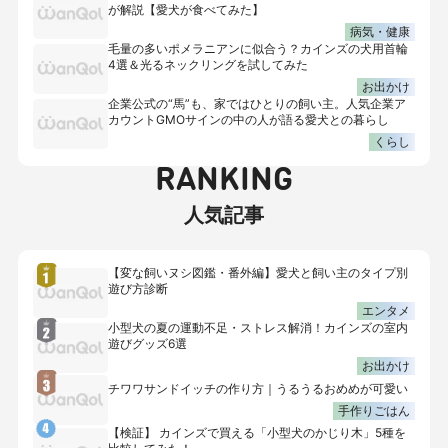
が解説【愛犬が食べてみた】
病気・健康
毛量の多いポメラニアンに似合う？カインズの犬用首輪
4選＆光るネックリングを試してみた
お出かけ
企業公式の“馬”も、家ではひとりの飼い主。人気企業ア
カウントGMOサインの中の人が語る愛犬との暮らし
くらし
RANKING
人気記事
【変な飼いヌシ図鑑・番外編】愛犬と飼い主のタイプ別
遊び方診断
エンタメ
小型犬の夏の運動不足・ストレス解消！カインズの室内
遊びグッズ6選
お出かけ
チワワサンドイッチの作り方｜うるうるおめめが可愛い
手作りごはん
【検証】 カインズで買える「小型犬のかじり木」5種を