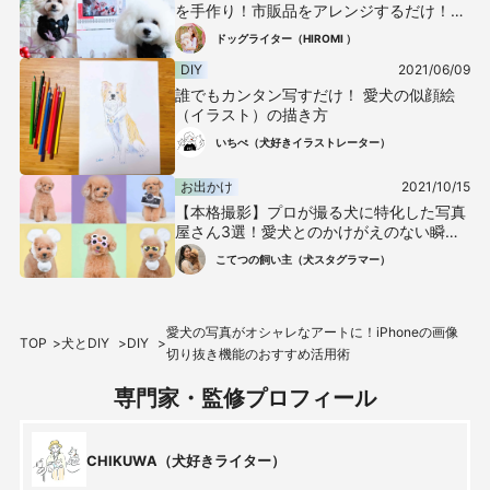
を手作り！市販品をアレンジするだけ！い
つでも思い出が楽しめる♪
ドッグライター（HIROMI ）
DIY
2021/06/09
誰でもカンタン写すだけ！ 愛犬の似顔絵
（イラスト）の描き方
いちぺ（犬好きイラストレーター）
お出かけ
2021/10/15
【本格撮影】プロが撮る犬に特化した写真
屋さん3選！愛犬とのかけがえのない瞬間
をたくさん綺麗に残そう♪
こてつの飼い主（犬スタグラマー）
愛犬の写真がオシャレなアートに！iPhoneの画像
TOP
犬とDIY
DIY
切り抜き機能のおすすめ活用術
専門家・監修プロフィール
CHIKUWA（犬好きライター）