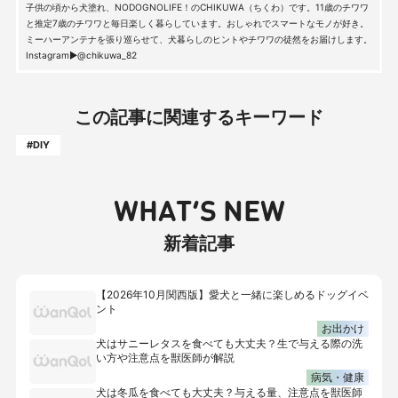
子供の頃から犬塗れ、NODOGNOLIFE！のCHIKUWA（ちくわ）です。11歳のチワワ
と推定7歳のチワワと毎日楽しく暮らしています。おしゃれでスマートなモノが好き。
ミーハーアンテナを張り巡らせて、犬暮らしのヒントやチワワの徒然をお届けします。
Instagram▶︎@chikuwa_82
この記事に関連するキーワード
#DIY
WHAT’S NEW
新着記事
【2026年10月関西版】愛犬と一緒に楽しめるドッグイベ
ント
お出かけ
犬はサニーレタスを食べても大丈夫？生で与える際の洗
い方や注意点を獣医師が解説
病気・健康
犬は冬瓜を食べても大丈夫？与える量、注意点を獣医師