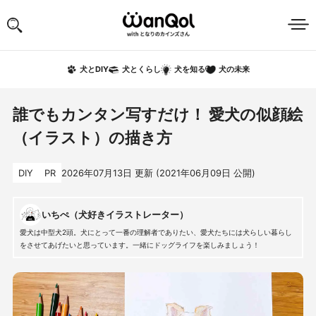
犬の未来
犬とDIY
犬とくらし
犬を知る
誰でもカンタン写すだけ！ 愛犬の似顔絵
（イラスト）の描き方
DIY
PR
2026年07月13日
更新 (
2021年06月09日
公開)
いちぺ（犬好きイラストレーター）
愛犬は中型犬2頭。犬にとって一番の理解者でありたい、愛犬たちには犬らしい暮らし
をさせてあげたいと思っています。一緒にドッグライフを楽しみましょう！