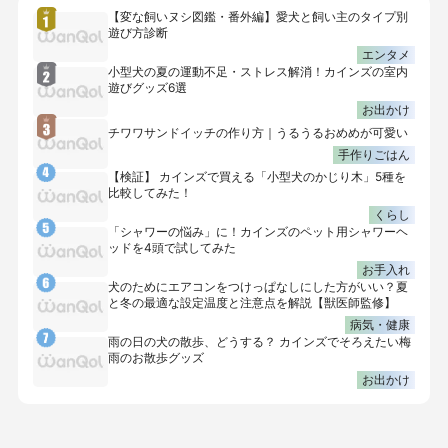
【変な飼いヌシ図鑑・番外編】愛犬と飼い主のタイプ別
遊び方診断
エンタメ
小型犬の夏の運動不足・ストレス解消！カインズの室内
遊びグッズ6選
お出かけ
チワワサンドイッチの作り方｜うるうるおめめが可愛い
手作りごはん
【検証】 カインズで買える「小型犬のかじり木」5種を
比較してみた！
くらし
「シャワーの悩み」に！カインズのペット用シャワーヘ
ッドを4頭で試してみた
お手入れ
犬のためにエアコンをつけっぱなしにした方がいい？夏
と冬の最適な設定温度と注意点を解説【獣医師監修】
病気・健康
雨の日の犬の散歩、どうする？ カインズでそろえたい梅
雨のお散歩グッズ
お出かけ