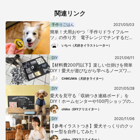
関連リンク
手作りごはん
2021/05/03
簡単！犬用おやつ「手作りドライフルー
ツ」の作り方 電子レンジでチンするだ
け！
いちぺ（犬好きイラストレーター）
DIY
2021/06/11
【材料費200円以下】楽しい仕掛けを簡単
DIY！愛犬が遊びながら学べるノーズワー
クマットの作り方
CHIKUWA（犬好きライター）
DIY
2021/05/28
愛犬を見守る「収納つき連絡ボード」を
DIY！ホームセンターや100円ショップの
材料で簡単に作れちゃう
chiko（DIYクリエイター ）
DIY
2020/11/06
【参考イラストつき】愛犬そっくりのクッ
キー型を自作してみた！
chiko（DIYクリエイター ）