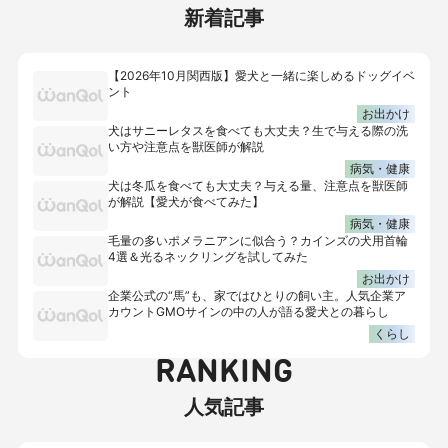
新着記事
【2026年10月関西版】愛犬と一緒に楽しめるドッグイベ
ント
お出かけ
犬はサニーレタスを食べても大丈夫？生で与える際の洗
い方や注意点を獣医師が解説
病気・健康
犬は冬瓜を食べても大丈夫？与える量、注意点を獣医師
が解説【愛犬が食べてみた】
病気・健康
毛量の多いポメラニアンに似合う？カインズの犬用首輪
4選＆光るネックリングを試してみた
お出かけ
企業公式の“馬”も、家ではひとりの飼い主。人気企業ア
カウントGMOサインの中の人が語る愛犬との暮らし
くらし
RANKING
人気記事