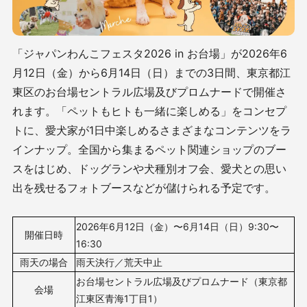
「ジャパンわんこフェスタ2026 in お台場」が2026年6
月12日（金）から6月14日（日）までの3日間、東京都江
東区のお台場セントラル広場及びプロムナードで開催さ
れます。
「ペットもヒトも一緒に楽しめる」をコンセプ
トに、愛犬家が1日中楽しめるさまざまなコンテンツをラ
インナップ。全国から集まるペット関連ショップのブー
スをはじめ、ドッグランや犬種別オフ会、愛犬との思い
出を残せるフォトブースなどが儲けられる予定です。
2026年6月12日（金）〜6月14日（日）9
:30〜
開催日時
16:30
雨天の場合
雨天決行／荒天中止
お台場セントラル広場及びプロムナード（東京都
会場
江東区⻘海1丁目1）