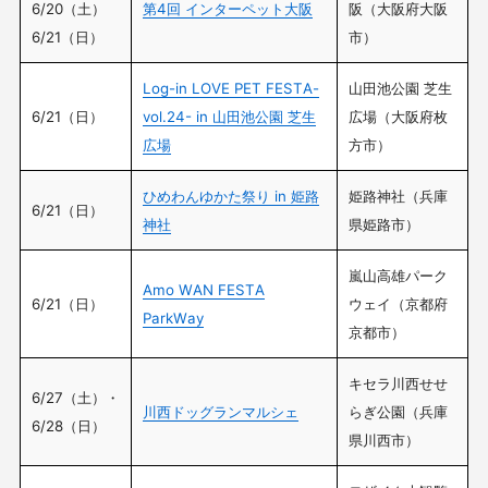
6/20（土）
第4回 インターペット大阪
阪（大阪府大阪
6/21（日）
市）
Log-in LOVE PET FESTA-
山田池公園 芝生
6/21（日）
vol.24- in 山田池公園 芝生
広場（大阪府枚
広場
方市）
ひめわんゆかた祭り in 姫路
姫路神社（兵庫
6/21（日）
神社
県姫路市）
嵐山高雄パーク
Amo WAN FESTA
6/21（日）
ウェイ（京都府
ParkWay
京都市）
キセラ川西せせ
6/27（土）・
川西ドッグランマルシェ
らぎ公園（兵庫
6/28（日）
県川西市）