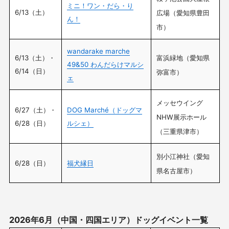
ミニ！ワン・だら・り
6/13（土）
広場（愛知県豊田
ん！
市）
wandarake marche
6/13（土）・
富浜緑地（愛知県
49&50 わんだらけマルシ
6/14（日）
弥富市）
ェ
メッセウイング
6/27（土）・
DOG Marché（ドッグマ
NHW展示ホール
6/28（日）
ルシェ）
（三重県津市）
別小江神社（愛知
6/28（日）
福犬縁日
県名古屋市）
2026年6月（中国・四国エリア）ドッグイベント一覧