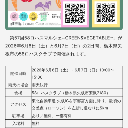
「第57回58ロハスマルシェ~GREEN&VEGETABLE~」が
2026年6月6日（土）と6月7日（日）の2日間、栃木県矢
板市の58ロハスクラブで開催されます。
2026年6月6日（土）・6月7日（日）10
:00〜
開催日時
15:00
雨天の場合
雨天決行
会場
58ロハスクラブ（栃木県矢板市安沢2180）
東北自動車道 矢板ICを宇都宮方面に降り、最初の
アクセス
交差点（ローソン）を左折し道なりに5km
駐車場
あり／無料、一部有料
入場料
無料