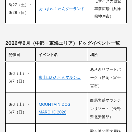
モザイク大観覧
6/27（土）・
あつまれ！わんダ―ランド
車前広場（兵庫
6/28（日）
県神戸市）
2026年6月（中部・東海エリア）ドッグイベント一覧
開催日
イベント名
場所
あさぎりフードパ
6/6（土）・
富士山わんわんマルシェ
ーク（静岡・富士
6/7（日）
宮市）
白馬岩岳マウンテ
6/6（土）・
MOUNTAIN DOG
ンリゾート（長野
6/7（日）
MARCHE 2026
県北安曇郡）
鞍ヶ池公園大屋根