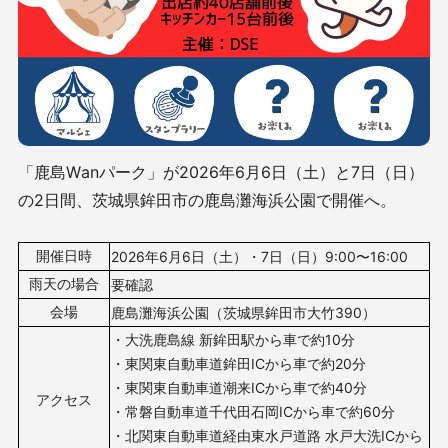
「鹿島Wanパーク」が2026年6月6日（土）と7日（日）
の2日間、茨城県鉾田市の鹿島灘海浜公園で開催へ。
開催日時
2026年6月6
日（土）・7
日（日）9
:00〜16:00
雨天の場合
要確認
会場
鹿島灘海浜公園（
茨城県鉾田市大竹390
）
・大洗鹿島線 新鉾田駅から車で約10分
・東関東自動車道鉾田ICから車で約20分
・東関東自動車道潮来ICから車で約40分
アクセス
・常磐自動車道千代田石岡ICから車で約60分
・北関東自動車道経由東水戸道路 水戸大洗ICから