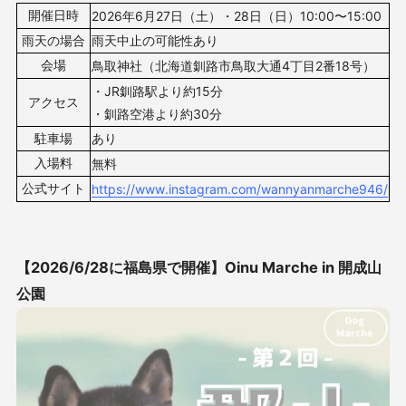
開催日時
2026年6月27
日（土）・28
日（日）10
:00〜15:00
雨天の場合
雨天中止の可能性あり
会場
鳥取神社（北海道釧路市鳥取大通4丁目2番18号）
・JR釧路駅より約15分
アクセス
・釧路空港より約30分
駐車場
あり
入場料
無料
公式サイト
https://www.instagram.com/wannyanmarche946/
【2026/6/28に福島県で開催】
Oinu Marche in 開成山
公園