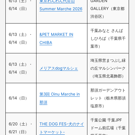
6/13（土）・
東京わんわん代官山
GARDEN
6/14（日）
GALLERY（東京都
Summer Marche 2026
渋谷区）
千葉みなと さんば
6/13（土）・
&PET MARKET IN
しひろば（千葉県千
6/14（日）
CHIBA
葉市）
埼玉県営まつぶし緑
6/13（土）・
メリアスdogマルシェ
の丘マルシンパーク
6/14（日）
（埼玉県北葛飾郡）
那須ガーデンアウト
第3回 Oinu Marche in
6/14（日）
レット
（
栃木県那須
那須
塩原市
）
千葉公園 千葉JPF
6/20（土）・
THE DOG FES-犬のナイ
ドーム前広場（千葉
6/21（日）
トマーケット-