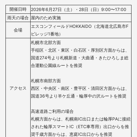
開催日時
2026年6月27
日（土）・28
日（日）9
:00〜17:00
雨天の場合
屋内のため実施
エスコンフィールドHOKKAIDO（北海道北広島市F
会場
ビレッジ1番地）
札幌市北部方面
手稲区・北区・東区・白石区・厚別区方面からは、
国道274号より札幌新道・大曲通・きたひろしま総
合運動公園線ルートを推奨
札幌市南部方面
アクセス
西区・中央区・南区・豊平区・清田区方面からは、
国道36号より羊ケ丘通・輪厚中の沢ルートを推奨
高速道路ご利用の場合
札幌方面からは、札幌南IC出口または輪厚PAに接続
された輪厚スマートIC（ETC車専用）出口からを推
奨千歳方面からは、恵庭IC出口からを推奨