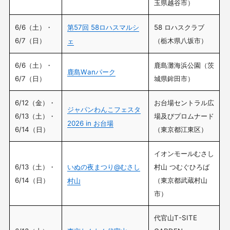
玉県越谷市）
6/6（土）・
第57回 58ロハスマルシ
58 ロハスクラブ
6/7（日）
（栃木県八坂市）
ェ
6/6（土）・
鹿島灘海浜公園（茨
鹿島Wanパーク
6/7（日）
城県鉾田市）
6/12（金）・
お台場セントラル広
ジャパンわんこフェスタ
6/13（土）・
場及びプロムナード
2026 in お台場
6/14（日）
（東京都江東区）
イオンモールむさし
6/13（土）・
いぬの夜まつり@むさし
村山 つむぐひろば
6/14（日）
（東京都武蔵村山
村山
市）
代官山T-SITE