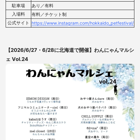
駐車場
あり／有料
入場料
有料／チケット制
公式サイト
https://www.instagram.com/hokkaido_petfestival/
【2026/6/27・6/28に
北海道
で開催】
わんにゃんマルシ
ェ Vol.24