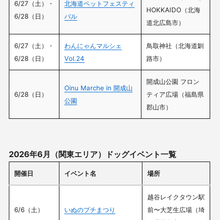
6/27（土）・
北海道ペットフェスティ
HOKKAIDO（北海
6/28（日）
バル
道北広島市）
6/27（土）・
わんにゃんマルシェ
鳥取神社（北海道釧
6/28（日）
Vol.24
路市）
開成山公園 フロン
Oinu Marche in 開成山
6/28（日）
ティア広場（福島県
公園
郡山市）
2026年6月（関東エリア）ドッグイベント一覧
開催日
イベント名
場所
越谷レイクタウン駅
6/6（土）
いぬのプチまつり
前〜大芝生広場（埼