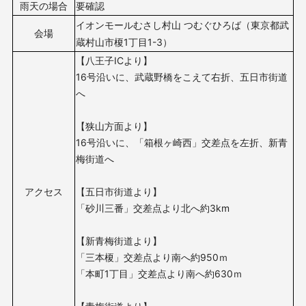
雨天の場合
要確認
イオンモールむさし村山 つむぐひろば（
東京都武
会場
蔵村山市榎1丁目1-3
）
【八王子ICより】
16号沿いに、武蔵野橋をこえて右折、五日市街道
へ
【狭山方面より】
16号沿いに、「箱根ヶ崎西」交差点を左折、新青
梅街道へ
アクセス
【五日市街道より】
「砂川三番」交差点より北へ約3km
【新青梅街道より】
「三本榎」交差点より南へ約950ｍ
「本町1丁目」交差点より南へ約630ｍ