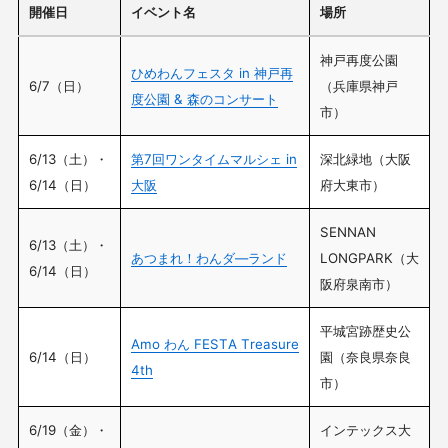
開催日
イベント名
場所
神戸再度公園
ひめわんフェスタ in 神戸再
6/7（日）
（兵庫県神戸
度公園 & 森のコンサート
市）
6/13（土）・
第7回ワンタイムマルシェ in
深北緑地（大阪
6/14（日）
大阪
府大東市）
SENNAN
6/13（土）・
あつまれ！わんダ―ランド
LONGPARK（大
6/14（日）
阪府泉南市）
平城宮跡歴史公
Amo わん FESTA Treasure
6/14（日）
園（奈良県奈良
4th
市）
6/19（金）・
インテックス大