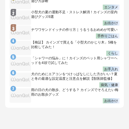
遊び方診断
エンタメ
小型犬の夏の運動不足・ストレス解消！カインズの室内
遊びグッズ6選
お出かけ
チワワサンドイッチの作り方｜うるうるおめめが可愛い
手作りごはん
【検証】 カインズで買える「小型犬のかじり木」5種を
比較してみた！
くらし
「シャワーの悩み」に！カインズのペット用シャワーヘ
ッドを4頭で試してみた
お手入れ
犬のためにエアコンをつけっぱなしにした方がいい？夏
と冬の最適な設定温度と注意点を解説【獣医師監修】
病気・健康
雨の日の犬の散歩、どうする？ カインズでそろえたい梅
雨のお散歩グッズ
お出かけ