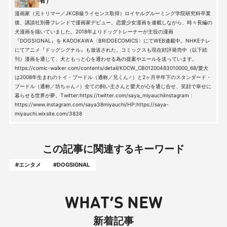
者）
漫画家（元トリマー／JKCB級ライセンス取得）ロイヤルグルーミング学院研究科卒業
後、講談社別冊フレンドで漫画家デビュー。恋愛少女漫画を連載しながら、時々長編の
犬漫画を描いていました。2018年よりドッグトレーナーが主役の漫画
『DOGSIGNAL』を KADOKAWA〈BRIDGECOMICS〉にてWEB連載中。NHKEテレ
にてアニメ『ドッグシグナル』も放送された。コミックスも現在好評発売中（以下続
刊）漫画を通じて、犬ともっと心を通わせる為の提案やエールを送っています。
https://comic-walker.com/contents/detail/KDCW_CB01200483010000_68/愛犬
は2008年生まれのトイ・プードル（通称／兄くん♂）と2ヶ月半年下のスタンダード・
プードル（通称／坊ちゃん♂）全ての飼い主さんと愛犬が心を通じ合せ、笑顔で幸せに
暮らせる世界が夢。Twitter:https://twitter.com/saya_miyauchiInstagram：
https://www.instagram.com/saya38miyauchi/HP:https://saya-
miyauchi.wixsite.com/3838
この記事に関連するキーワード
#エンタメ
#DOGSIGNAL
WHAT’S NEW
新着記事