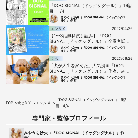
『DOG SIGNAL（ドッグシグナル）』16話
目 1/4
みやうち沙矢（『DOG SIGNAL（ドッグシグナ
ル）』作者）
エンタメ
2022/04/26
【1〜3話無料試し読み】『DOG
SIGNAL（ドッグシグナル）』全巻各話あ
らすじまとめ-すべての犬好きに捧ぐ漫画
みやうち沙矢（『DOG SIGNAL（ドッグシグナ
ル）』作者）
くらし
2023/06/26
「犬が人生を変えた」人気漫画『DOG
SIGNAL（ドッグシグナル）』作者、みや
うち沙矢さんの物語
みやうち沙矢（『DOG SIGNAL（ドッグシグナ
ル）』作者）
『DOG SIGNAL（ドッグシグナル）』15話
TOP
犬とDIY
エンタメ
目 4/4
専門家・監修プロフィール
みやうち沙矢（『DOG SIGNAL（ドッグシグナル）』作