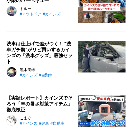
小限のバーベキュー
O
R
トルー
#アウトドア
#カインズ
ユ
ー
ザ
ー
/
C
洗車は仕上げで差がつく！ “洗
U
車ガチ勢”がリピ買いするカイ
S
ンズの「洗車グッズ」最強セッ
T
ト
O
黒木美珠
M
#カインズ
#自動車
E
R
ス
【実証レポート】カインズでそ
タ
ろう「車の暑さ対策アイテム」
ッ
徹底検証
フ
/
こまぐ
C
#カインズ
#健康
#自動車
A