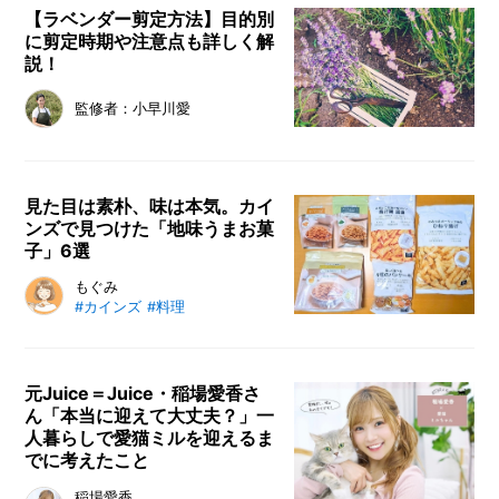
【ラベンダー剪定方法】目的別
に剪定時期や注意点も詳しく解
説！
監修者：小早川愛
見た目は素朴、味は本気。カイ
ンズで見つけた「地味うまお菓
子」6選
もぐみ
#カインズ
#料理
元Juice＝Juice・稲場愛香さ
ん「本当に迎えて大丈夫？」一
人暮らしで愛猫ミルを迎えるま
でに考えたこと
稲場愛香