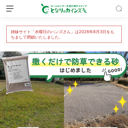
姉妹サイト「水曜日のハンズさん」は2026年8月3日をも
ちまして閉鎖いたしました。
Z
世
代
の
認
新
ロ
知
規
グ
度
登
イ
ほ
録
ン
ぼ
0％！
そ
れ
で