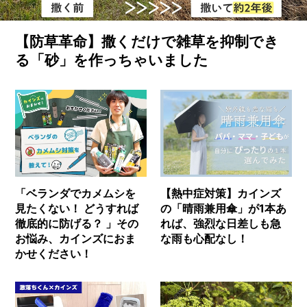
も
プ
ロ
【防草革命】撒くだけで雑草を抑制でき
が
使
る「砂」を作っちゃいました
い
続
け
る
文
具
「ダ
ー
マ
ト
「ベランダでカメムシを
【熱中症対策】カインズ
グ
見たくない！ どうすれば
の「晴雨兼用傘」が1本あ
ラ
徹底的に防げる？ 」その
れば、強烈な日差しも急
フ」
と
お悩み、カインズにおま
な雨も心配なし！
は？
かせください！