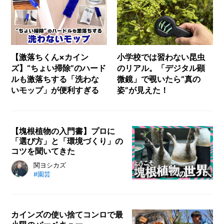
メ
ー
カ
ー
/
B
【激落ちくん×カイン
小学校では習わない昆虫
R
ズ】“ちょい掃除”のハード
のリアル。「デジタル顕
A
ルも激落ちする「洗わな
微鏡」で覗いたら“真の
N
いモップ」が便利すぎる
姿”が見えた！
D
ク
リ
【塊根植物の入門書】プロに
エ
「選び方」と「環境づくり」の
イ
コツを聞いてきた
タ
関ヨシカズ
ー
/
#園芸
C
R
E
A
カインズの使い捨てコンロで最
T