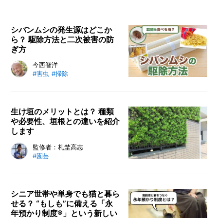
シバンムシの発生源はどこか
ら？ 駆除方法と二次被害の防
ぎ方
今西智洋
#害虫
#掃除
生け垣のメリットとは？ 種類
や必要性、垣根との違いを紹介
します
監修者：札埜高志
#園芸
シニア世帯や単身でも猫と暮ら
せる？ “もしも”に備える「永
年預かり制度®」という新しい