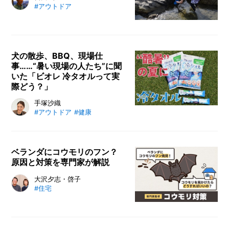
#アウトドア
犬の散歩、BBQ、現場仕
事……“暑い現場の人たち”に聞
いた「ビオレ 冷タオルって実
際どう？」
手塚沙織
#アウトドア
#健康
ベランダにコウモリのフン？
原因と対策を専門家が解説
大沢夕志・啓子
#住宅