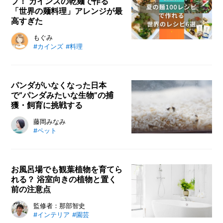
プ！ カインズの乾麺で作る
「世界の麺料理」アレンジが最
高すぎた
もぐみ
#カインズ
#料理
パンダがいなくなった日本
で“パンダみたいな生物”の捕
獲・飼育に挑戦する
藤岡みなみ
#ペット
お風呂場でも観葉植物を育てら
れる？ 浴室向きの植物と置く
前の注意点
監修者：那部智史
#インテリア
#園芸