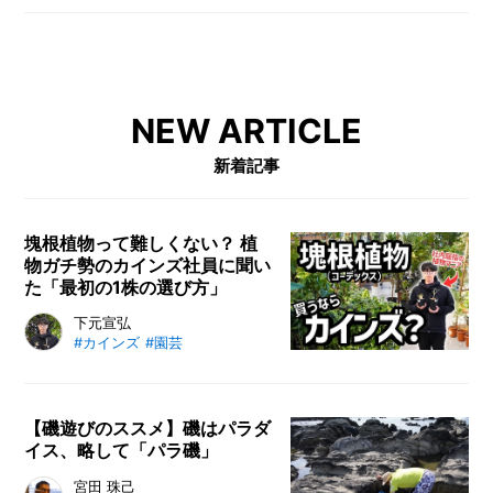
I
N
Z
-
S
T
NEW ARTICLE
A
F
新着記事
F
塊根植物って難しくない？ 植
物ガチ勢のカインズ社員に聞い
た「最初の1株の選び方」
下元宣弘
#カインズ
#園芸
【磯遊びのススメ】磯はパラダ
イス、略して「パラ磯」
宮田 珠己