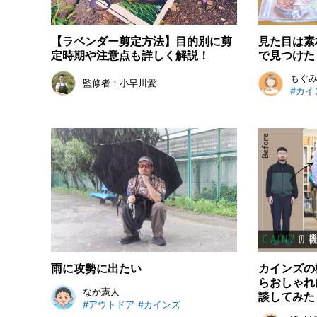
【ラベンダー剪定方法】目的別に剪
見た目は素
定時期や注意点も詳しく解説！
で見つけた
もぐ
監修者：小早川愛
#カイ
雨に攻勢に出たい
カインズの
らおしゃれ
なか憲人
談してみた
#アウトドア
#カインズ