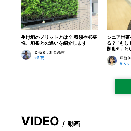
生け垣のメリットとは？ 種類や必要
シニア世帯
性、垣根との違いを紹介します
る？ “も
制度®」と
監修者：札埜高志
#園芸
星野
#ペッ
VIDEO
/
動画