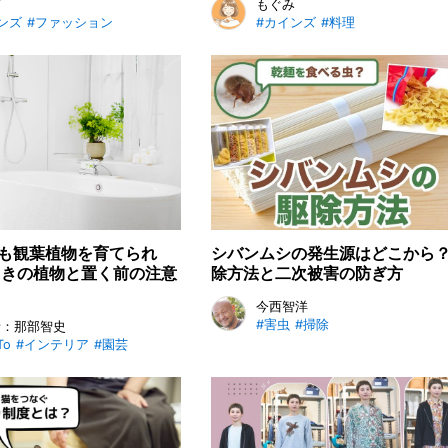
輔
もぐみ
ンズ
#ファッション
#カインズ
#料理
も観葉植物を育てられ
シバンムシの発生源はどこから？
向きの植物と置く前の注意
除方法と二次被害の防ぎ方
今西智洋
#害虫
#掃除
者：那部智史
To
#インテリア
#園芸