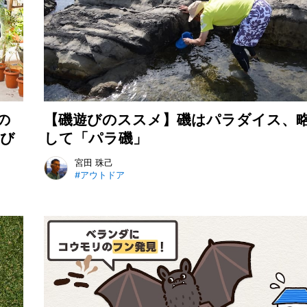
の
【磯遊びのススメ】磯はパラダイス、
選び
して「パラ磯」
宮田 珠己
#アウトドア