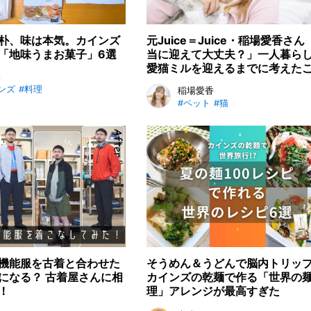
朴、味は本気。カインズ
元Juice＝Juice・稲場愛香さん
「地味うまお菓子」6選
当に迎えて大丈夫？」一人暮ら
愛猫ミルを迎えるまでに考えた
み
ンズ
#料理
稲場愛香
#ペット
#猫
機能服を古着と合わせた
そうめん＆うどんで脳内トリッ
になる？ 古着屋さんに相
カインズの乾麺で作る「世界の
！
理」アレンジが最高すぎた