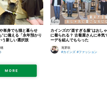
や単身でも猫と暮らせ
カインズの“楽すぎる服”はおし
しも”に備える「永年預かり
に着られる？ 古着屋さんに本気
いう新しい選択肢
ーデを組んでもらった
美穂
滝芽吹
ト
#カインズ
#ファッション
MORE