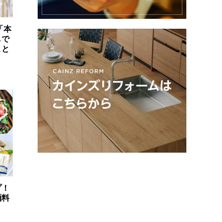
「本
しで
こと
プ！
麺料