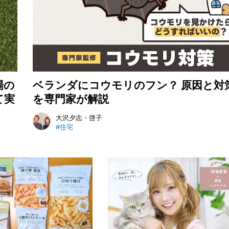
場の
ベランダにコウモリのフン？ 原因と対
て実
を専門家が解説
大沢夕志・啓子
#住宅