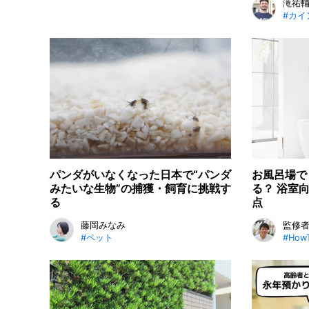
滝祐
#カイ
パンダがいなくなった日本で“パンダ
お風呂場で
みたいな生物”の捕獲・飼育に挑戦す
る？ 浴室
る
点
藤岡みなみ
監修
#ペット
#How