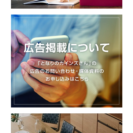
I
N
Z
-
S
T
A
F
F