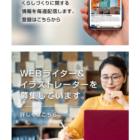
O
R
ユ
ー
ザ
ー
/
C
U
S
T
O
M
E
R
ス
タ
ッ
フ
/
C
A