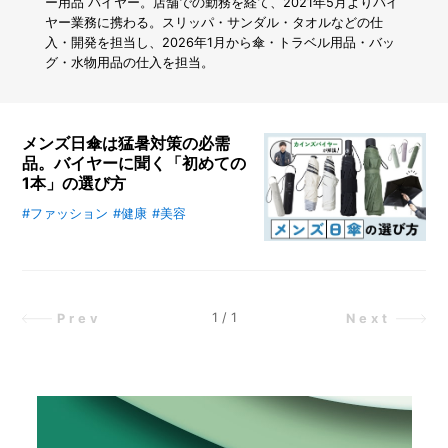
ま
ー用品 バイヤー。店舗での勤務を経て、2021年5月よりバイ
れ
ヤー業務に携わる。スリッパ・サンダル・タオルなどの仕
な
入・開発を担当し、2026年1月から傘・トラベル用品・バッ
い
グ・水物用品の仕入を担当。
た
め
に
は？
メンズ日傘は猛暑対策の必需
キ
品。バイヤーに聞く「初めての
ャ
1本」の選び方
ン
プ
#ファッション
#健康
#美容
メンズ日傘の選び方を、軽さやサイ
場
ズ、使いやすさのポイントから解
や
説。カインズのバイヤーおすすめモ
山
デルとあわせて紹介します。
河
で
1
/
1
Prev
Next
注
意
す
べ
き
3
つ