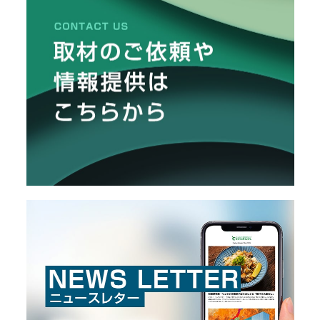
の
メ
こ
と
ー
カ
ー
/
B
R
A
N
D
ク
リ
エ
イ
タ
ー
/
C
R
E
A
T