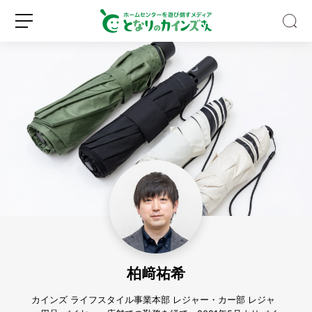
【専
門
家
監
修】
新
ロ
吸
規
グ
血
登
イ
昆
録
ン
虫
「ア
柏﨑祐希
ブ」
に
噛
カインズ ライフスタイル事業本部 レジャー・カー部 レジャ