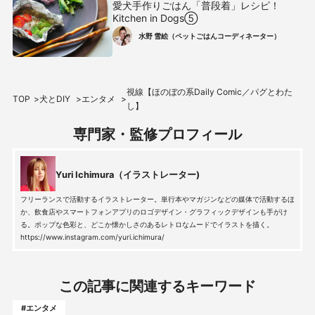
愛犬手作りごはん「普段着」レシピ！
Kitchen in Dogs⑤
水野 雪絵（ペットごはんコーディネーター）
視線【ほのぼの系Daily Comic／パグとわた
TOP
犬とDIY
エンタメ
し】
専門家・監修プロフィール
Yuri Ichimura（イラストレーター)
フリーランスで活動するイラストレーター。単行本やマガジンなどの媒体で活動するほ
か、飲食店やスマートフォンアプリのロゴデザイン・グラフィックデザインも手がけ
る。ポップな色彩と、どこか懐かしさのあるレトロなムードでイラストを描く。
https://www.instagram.com/yuri.ichimura/
この記事に関連するキーワード
#エンタメ