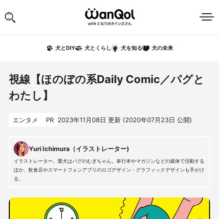
犬の未来
犬とDIY
犬とくらし
犬を知る
視線【ほのぼの系Daily Comic／パグと
わたし】
エンタメ
PR
2023年11月08日
更新 (
2020年07月23日
公開)
Yuri Ichimura（イラストレーター)
イラストレーター。愛犬はパグのむぎちゃん。単行本やマガジンなどの媒体で活動する
ほか、飲食店やスマートフォンアプリのロゴデザイン・グラフィックデザインも手がけ
る。