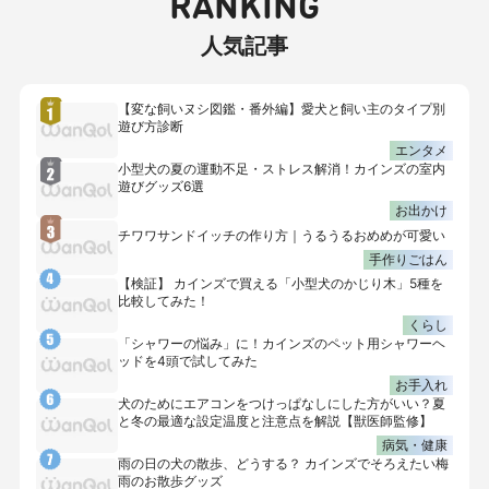
RANKING
人気記事
【変な飼いヌシ図鑑・番外編】愛犬と飼い主のタイプ別
遊び方診断
エンタメ
小型犬の夏の運動不足・ストレス解消！カインズの室内
遊びグッズ6選
お出かけ
チワワサンドイッチの作り方｜うるうるおめめが可愛い
手作りごはん
【検証】 カインズで買える「小型犬のかじり木」5種を
比較してみた！
くらし
「シャワーの悩み」に！カインズのペット用シャワーヘ
ッドを4頭で試してみた
お手入れ
犬のためにエアコンをつけっぱなしにした方がいい？夏
と冬の最適な設定温度と注意点を解説【獣医師監修】
病気・健康
雨の日の犬の散歩、どうする？ カインズでそろえたい梅
雨のお散歩グッズ