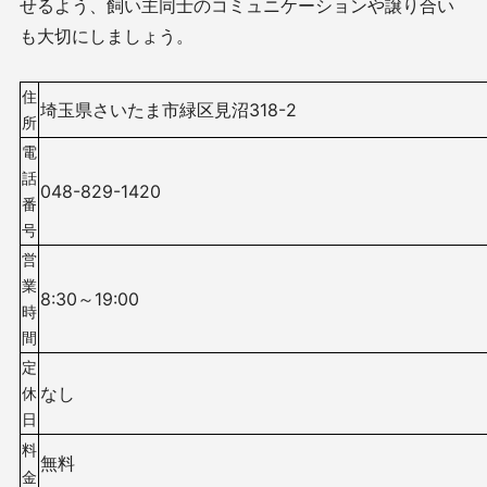
せるよう、飼い主同士のコミュニケーションや譲り合い
も大切にしましょう。
住
埼玉県さいたま市緑区見沼318-2
所
電
話
048-829-1420
番
号
営
業
8:30～19:00
時
間
定
なし
休
日
料
無料
金