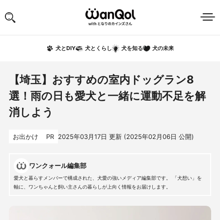
犬の未来
犬とDIY
犬とくらし
犬を知る
【埼玉】おすすめの室内ドッグラン8
選！雨の日も愛犬と一緒に運動不足を解
消しよう
お出かけ
PR
2025年03月17日
更新 (
2025年02月06日
公開)
ワンクォール編集部
愛犬と暮らすメンバーで構成された、犬愛の強いメディア編集部です。 「犬想い」を
軸に、ワンちゃんと飼い主さんの暮らしが上向く情報をお届けします。