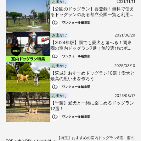
お出かけ
2021/11/11
【公園のドッグラン】要登録！無料で使え
るドッグランのある都立公園一覧と利用時
の注意
ワンクォール編集部
お出かけ
2021/08/20
【2024年版】雨でも愛犬と遊べる！関東
圏の室内ドッグラン7選！施設選びのポイ
ントも紹介【編集部セレクト】
ワンクォール編集部
お出かけ
2025/03/10
【茨城】おすすめドッグラン10選！愛犬と
最高の思い出を作ろう
ワンクォール編集部
お出かけ
2025/03/17
【千葉】愛犬と一緒に楽しめるドッグラン
12選！
ワンクォール編集部
【埼玉】おすすめの室内ドッグラン8選！雨の
TOP
犬とDIY
お出かけ