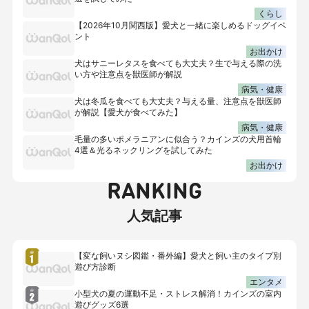
くらし
【2026年10月関西版】愛犬と一緒に楽しめるドッグイベ
ント
お出かけ
犬はサニーレタスを食べても大丈夫？生で与える際の洗
い方や注意点を獣医師が解説
病気・健康
犬は冬瓜を食べても大丈夫？与える量、注意点を獣医師
が解説【愛犬が食べてみた】
病気・健康
毛量の多いポメラニアンに似合う？カインズの犬用首輪
4選＆光るネックリングを試してみた
お出かけ
RANKING
人気記事
【変な飼いヌシ図鑑・番外編】愛犬と飼い主のタイプ別
遊び方診断
エンタメ
小型犬の夏の運動不足・ストレス解消！カインズの室内
遊びグッズ6選