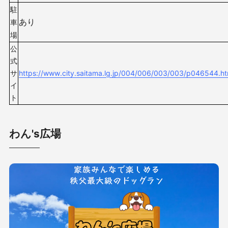
駐
あり
車
場
公
式
サ
https://www.city.saitama.lg.jp/004/006/003/003/p046544.ht
イ
ト
わん's広場