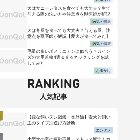
犬はサニーレタスを食べても大丈夫？生で
与える際の洗い方や注意点を獣医師が解説
病気・健康
犬は冬瓜を食べても大丈夫？与える量、注
意点を獣医師が解説【愛犬が食べてみた】
病気・健康
毛量の多いポメラニアンに似合う？カイン
ズの犬用首輪4選＆光るネックリングを試
してみた
お出かけ
RANKING
人気記事
【変な飼いヌシ図鑑・番外編】愛犬と飼い
主のタイプ別遊び方診断
エンタメ
小型犬の夏の運動不足・ストレス解消！カ