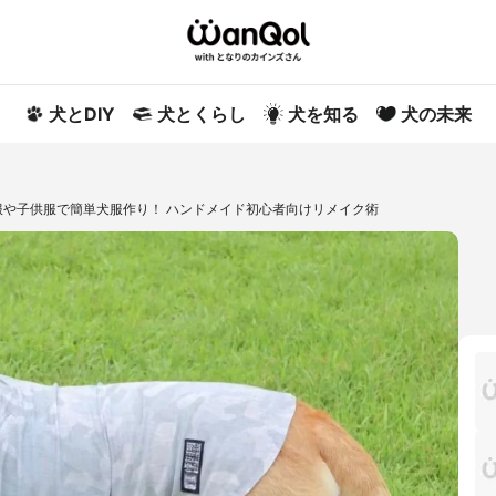
犬とDIY
犬とくらし
犬を知る
犬の未来
服や子供服で簡単犬服作り！ ハンドメイド初心者向けリメイク術