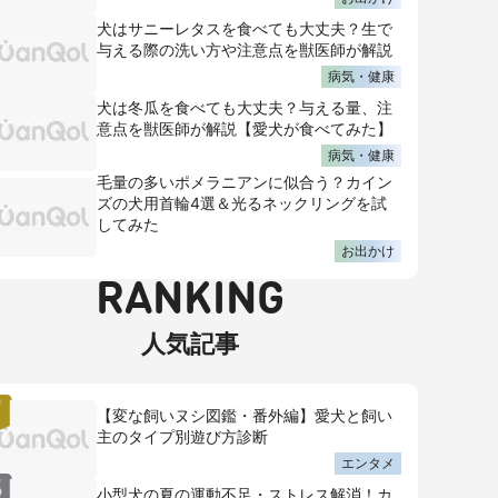
犬はサニーレタスを食べても大丈夫？生で
与える際の洗い方や注意点を獣医師が解説
病気・健康
犬は冬瓜を食べても大丈夫？与える量、注
意点を獣医師が解説【愛犬が食べてみた】
病気・健康
毛量の多いポメラニアンに似合う？カイン
ズの犬用首輪4選＆光るネックリングを試
してみた
お出かけ
RANKING
人気記事
【変な飼いヌシ図鑑・番外編】愛犬と飼い
主のタイプ別遊び方診断
エンタメ
小型犬の夏の運動不足・ストレス解消！カ