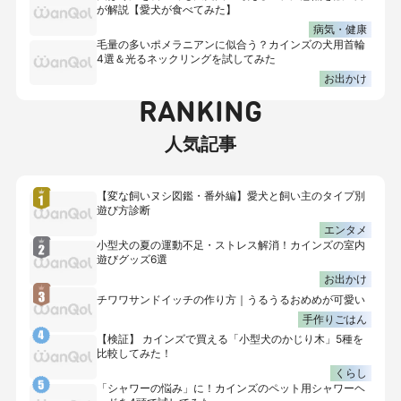
が解説【愛犬が食べてみた】
病気・健康
毛量の多いポメラニアンに似合う？カインズの犬用首輪
4選＆光るネックリングを試してみた
お出かけ
RANKING
人気記事
【変な飼いヌシ図鑑・番外編】愛犬と飼い主のタイプ別
遊び方診断
エンタメ
小型犬の夏の運動不足・ストレス解消！カインズの室内
遊びグッズ6選
お出かけ
チワワサンドイッチの作り方｜うるうるおめめが可愛い
手作りごはん
【検証】 カインズで買える「小型犬のかじり木」5種を
比較してみた！
くらし
「シャワーの悩み」に！カインズのペット用シャワーヘ