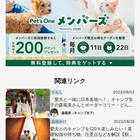
関連リンク
くらし
2023/08/02
「愛犬と一緒に日本各地へ！」キャンプ女
子の森風美さんとボーダーコリー・どんち
ゃんのふたり旅【ワンフルエンサーインタ
森風美（キャンプ女子）
ビュー】
お出かけ
2022/08/25
愛犬とのキャンプを120％楽しみたい！基
礎知識や持ち物、注意点などを解説【獣医
師監修】