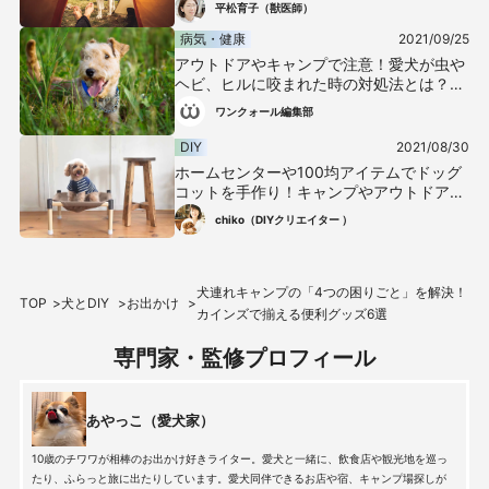
平松育子（獣医師）
病気・健康
2021/09/25
アウトドアやキャンプで注意！愛犬が虫や
ヘビ、ヒルに咬まれた時の対処法とは？
【獣医師監修】
ワンクォール編集部
DIY
2021/08/30
ホームセンターや100均アイテムでドッグ
コットを手作り！キャンプやアウトドアで
も大活躍♪
chiko（DIYクリエイター ）
犬連れキャンプの「4つの困りごと」を解決！
TOP
犬とDIY
お出かけ
カインズで揃える便利グッズ6選
専門家・監修プロフィール
あやっこ（愛犬家）
10歳のチワワが相棒のお出かけ好きライター。愛犬と一緒に、飲食店や観光地を巡っ
たり、ふらっと旅に出たりしています。愛犬同伴できるお店や宿、キャンプ場探しが