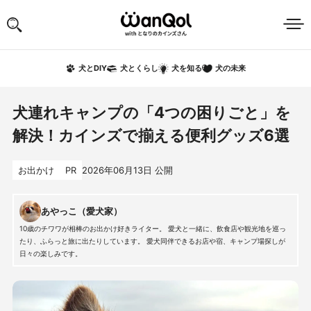
犬の未来
犬とDIY
犬とくらし
犬を知る
犬連れキャンプの「4つの困りごと」を
解決！カインズで揃える便利グッズ6選
お出かけ
PR
2026年06月13日
公開
あやっこ（愛犬家）
10歳のチワワが相棒のお出かけ好きライター。 愛犬と一緒に、飲食店や観光地を巡っ
たり、ふらっと旅に出たりしています。 愛犬同伴できるお店や宿、キャンプ場探しが
日々の楽しみです。