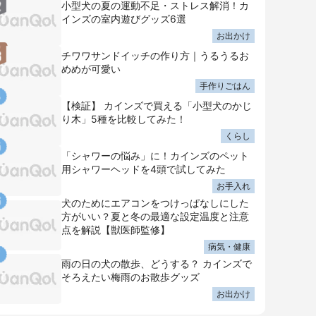
小型犬の夏の運動不足・ストレス解消！カ
インズの室内遊びグッズ6選
お出かけ
チワワサンドイッチの作り方｜うるうるお
めめが可愛い
手作りごはん
【検証】 カインズで買える「小型犬のかじ
り木」5種を比較してみた！
くらし
「シャワーの悩み」に！カインズのペット
用シャワーヘッドを4頭で試してみた
お手入れ
犬のためにエアコンをつけっぱなしにした
方がいい？夏と冬の最適な設定温度と注意
点を解説【獣医師監修】
病気・健康
雨の日の犬の散歩、どうする？ カインズで
そろえたい梅雨のお散歩グッズ
お出かけ