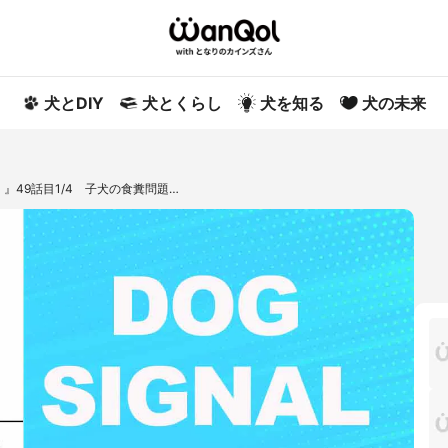
犬とDIY
犬とくらし
犬を知る
犬の未来
）』49話目1/4 子犬の食糞問題…