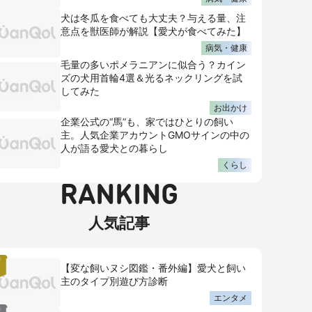
犬は冬瓜を食べても大丈夫？与える量、注
意点を獣医師が解説【愛犬が食べてみた】
病気・健康
毛量の多いポメラニアンに似合う？カイン
ズの犬用首輪4選＆光るネックリングを試
してみた
お出かけ
企業公式の“馬”も、家ではひとりの飼い
主。人気企業アカウントGMOサインの中の
人が語る愛犬との暮らし
くらし
RANKING
人気記事
【変な飼いヌシ図鑑・番外編】愛犬と飼い
主のタイプ別遊び方診断
エンタメ