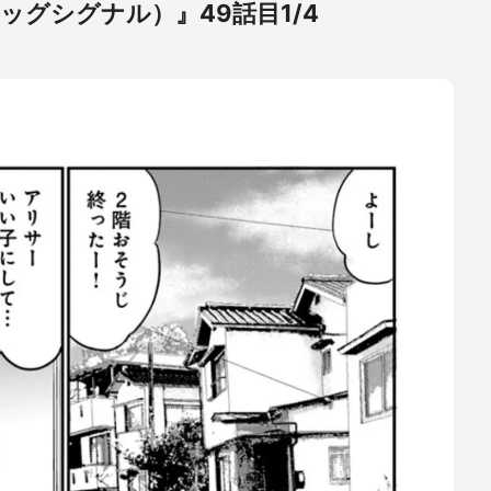
ドッグシグナル）』49話目1/4