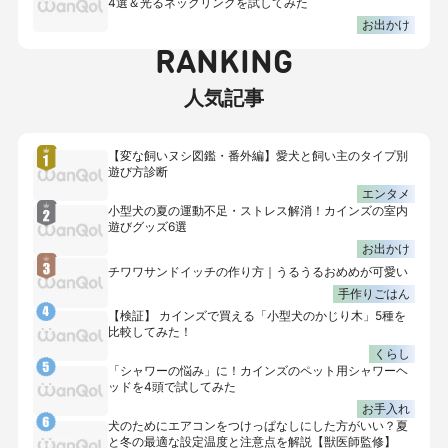
4選＆光るネックリングを試してみた
お出かけ
RANKING
人気記事
【変な飼いヌシ図鑑・番外編】愛犬と飼い主のタイプ別
遊び方診断
エンタメ
小型犬の夏の運動不足・ストレス解消！カインズの室内
遊びグッズ6選
お出かけ
チワワサンドイッチの作り方｜うるうるおめめが可愛い
手作りごはん
【検証】 カインズで買える「小型犬のかじり木」5種を
比較してみた！
くらし
「シャワーの悩み」に！カインズのペット用シャワーヘ
ッドを4頭で試してみた
お手入れ
犬のためにエアコンをつけっぱなしにした方がいい？夏
と冬の最適な設定温度と注意点を解説【獣医師監修】