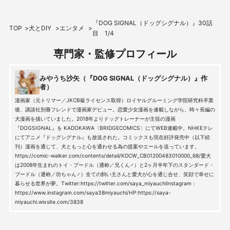
『DOG SIGNAL（ドッグシグナル）』30話
TOP
犬とDIY
エンタメ
目 1/4
専門家・監修プロフィール
みやうち沙矢（『DOG SIGNAL（ドッグシグナル）』作
者）
漫画家（元トリマー／JKCB級ライセンス取得）ロイヤルグルーミング学院研究科卒業
後、講談社別冊フレンドで漫画家デビュー。恋愛少女漫画を連載しながら、時々長編の
犬漫画を描いていました。2018年よりドッグトレーナーが主役の漫画
『DOGSIGNAL』を KADOKAWA〈BRIDGECOMICS〉にてWEB連載中。NHKEテレ
にてアニメ『ドッグシグナル』も放送された。コミックスも現在好評発売中（以下続
刊）漫画を通じて、犬ともっと心を通わせる為の提案やエールを送っています。
https://comic-walker.com/contents/detail/KDCW_CB01200483010000_68/愛犬
は2008年生まれのトイ・プードル（通称／兄くん♂）と2ヶ月半年下のスタンダード・
プードル（通称／坊ちゃん♂）全ての飼い主さんと愛犬が心を通じ合せ、笑顔で幸せに
暮らせる世界が夢。Twitter:https://twitter.com/saya_miyauchiInstagram：
https://www.instagram.com/saya38miyauchi/HP:https://saya-
miyauchi.wixsite.com/3838