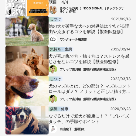
話目 4/4
みやうち沙矢（『DOG SIGNAL（ドッグシグナ
ル）』作者）
しつけ
2021/09/18
他の犬が苦手な犬への対処法は？怖がる理
由や克服するコツを解説【獣医師監修】
ワンクォール編集部
気持ち・生態
2022/02/14
犬が喜ぶ撫で方・触り方は？ストレスを感
じさせないコツを解説【獣医師監修】
フリッツ吉川綾（獣医行動診療科認定医）
しつけ
2022/03/18
犬のマズルとは、どの部分？ マズルコント
ロールはダメ？ メリットと正しい触り方、
注意点を解説【獣医師監修】
フリッツ吉川綾（獣医行動診療科認定医）
病気・健康
2020/02/28
なでるだけで愛犬が健康に！？「プレイズ
タッチ」の手順やポイント
白山聡子（獣医師）