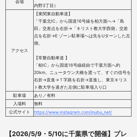
会場
内野3丁目）
【東関東自動車道】
「千葉北IC」から国道16号線を柏方面へ→「島
田」交差点を右折→「キリスト教大学西側」交差
点を右折→E ゾーン駐車場へは先をUターンした左
側。
アクセス
【常磐自動車道 】
「柏IC」から国道16号線経由で千葉方面へ約
20km。ニュータウン大橋を渡って、すぐの信号を
右折→直進→Ｔ字路を右折→直進し、東京キリス
ト教大学を過ぎた左側に駐車場入り口
駐車場
あり／有料
入場料
無料
公式サイト
https://www.instagram.com/inubu_net/
【2026/5/9・5/10に千葉県で開催】プレ