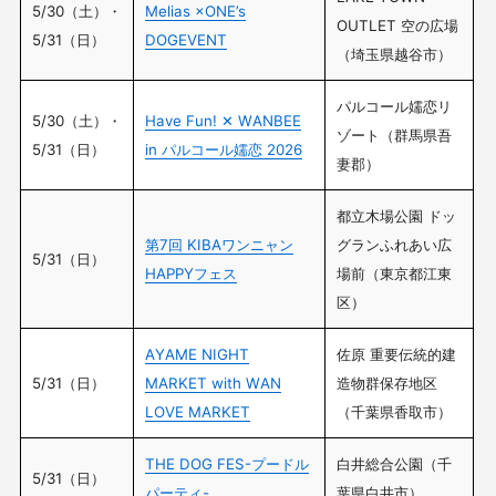
5/30（土）・
Melias ×ONE’s
OUTLET 空の広場
5/31（日）
DOGEVENT
（埼玉県越谷市）
パルコール嬬恋リ
5/30（土）・
Have Fun! ✕ WANBEE
ゾート（群馬県吾
5/31（日）
in パルコール嬬恋 2026
妻郡）
都立木場公園 ドッ
第7回 KIBAワンニャン
グランふれあい広
5/31（日）
HAPPYフェス
場前（東京都江東
区）
AYAME NIGHT
佐原 重要伝統的建
5/31（日）
MARKET with WAN
造物群保存地区
LOVE MARKET
（千葉県香取市）
THE DOG FES-プードル
白井総合公園（千
5/31（日）
パーティ-
葉県白井市）