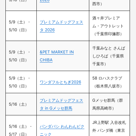
西市）
酒々井プレミア
5/9（土）・
プレミアムドッグフェス
ム・アウトレット
5/10（日）
タ 2026
（千葉県印旛郡）
千葉みなと さんば
5/9（土）・
&PET MARKET IN
しひろば（千葉県
5/10（日）
CHIBA
千葉市）
5/9（土）・
58 ロハスクラブ
ワンダフルとちぎ2026
5/10（日）
（栃木県八坂市）
プレミアムドッグフェス
Gメッセ群馬（群
5/16（土）
タ in Gメッセ群馬
馬県高崎市）
JR上野駅 入谷改札
5/16（土）・
パンダバシ わんわんピク
外 パンダ橋（東京
5/17（日）
ニック