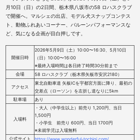
月10日（日）の2日間、栃木県八坂市の58 ロハスクラブ
で開催へ。マルシェの出店、モデル犬スナップコンテス
ト、動物ふれあいコーナー、バルーンパフォーマンスな
ど、気になる企画が目白押しです。
2026年5月9日（土）10
:00〜16:30、
5月10日
開催日時
（日）10
:00〜16:00
※最終入場時間は各日終了時間30分前まで
会場
58 ロハスクラブ（
栃木県矢板市安沢2180）
東北自動車道 矢板ICを宇都宮方面に降り、最初の
アクセス
交差点（ローソン）を左折し道なりに5km
駐車場
あり
・大人（中学生以上）前売り 1,200円、当日
1,500円
入場料
・小学生 前売り 600円、当日 1700円
※未就学児は入場無料
公式サイト
https://www.wonderful-tochigi.com/