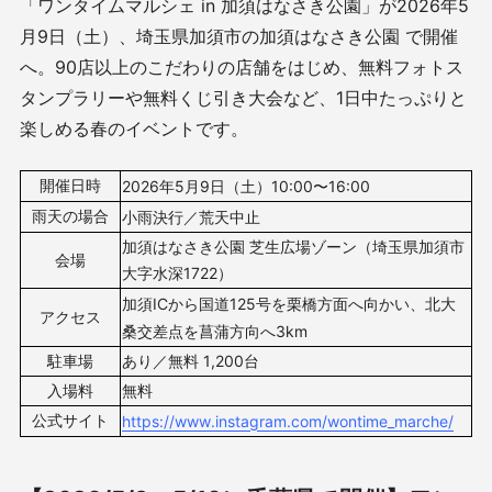
「ワンタイムマルシェ in 加須はなさき公園」が2026年5
月9日（土）、埼玉県加須市の加須はなさき公園 で開催
へ。90店以上のこだわりの店舗をはじめ、無料フォトス
タンプラリーや無料くじ引き大会など、1日中たっぷりと
楽しめる春のイベントです。
開催日時
2026年5月9日（土）10
:00〜16:00
雨天の場合
小雨決行／荒天中止
加須はなさき公園 芝生広場ゾーン（埼玉県加須市
会場
大字水深1722）
加須ICから国道125号を栗橋方面へ向かい、
北大
アクセス
桑交差点を菖蒲方向へ3km
駐車場
あり／無料 1,200台
入場料
無料
公式サイト
https://www.instagram.com/wontime_marche/