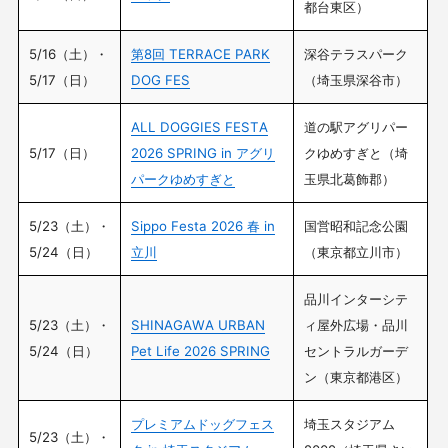
都台東区）
5/16（土）・
第8回 TERRACE PARK
深谷テラスパーク
5/17（日）
DOG FES
（埼玉県深谷市）
ALL DOGGIES FESTA
道の駅アグリパー
5/17（日）
2026 SPRING in アグリ
クゆめすぎと（埼
パークゆめすぎと
玉県北葛飾郡）
5/23（土）・
Sippo Festa 2026 春 in
国営昭和記念公園
5/24（日）
立川
（東京都立川市）
品川インターシテ
5/23（土）・
SHINAGAWA URBAN
ィ屋外広場・品川
5/24（日）
Pet Life 2026 SPRING
セントラルガーデ
ン（東京都港区）
プレミアムドッグフェス
埼玉スタジアム
5/23（土）・