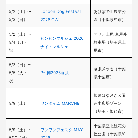
5/2（土）〜
London Dog Festival
あけぼの山農業公
5/3（日）
園（千葉県柏市）
2026 GW
5/2（土）〜
アリオ上尾 東屋外
ピンピンマルシェ 2026
5/4（月・
駐車場（埼玉県上
ナイトマルシェ
祝）
尾市）
5/3（日）〜
幕張メッセ（千葉
5/5（火・
Pet博2026幕張
県千葉市）
祝）
加須はなさき公園
5/9（土）
ワンタイム MARCHE
芝生広場ゾーン
（埼玉・加須市）
千葉県立北総花の
5/9（土）・
ワンワンフェスタ MAY
丘公園（千葉県印
5/10（日）
2026