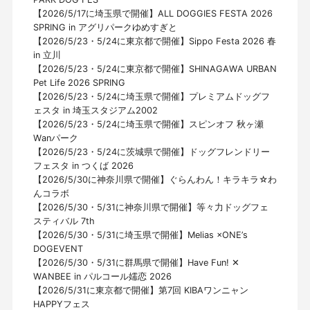
【2026/5/17に埼玉県で開催】ALL DOGGIES FESTA 2026
SPRING in アグリパークゆめすぎと
【2026/5/23・5/24に東京都で開催】Sippo Festa 2026 春
in 立川
【2026/5/23・5/24に東京都で開催】SHINAGAWA URBAN
Pet Life 2026 SPRING
【2026/5/23・5/24に埼玉県で開催】プレミアムドッグフ
ェスタ in 埼玉スタジアム2002
【2026/5/23・5/24に埼玉県で開催】スピンオフ 秋ヶ瀬
Wanパーク
【2026/5/23・5/24に茨城県で開催】ドッグフレンドリー
フェスタ in つくば 2026
【2026/5/30に神奈川県で開催】ぐらんわん！キラキラ☆わ
んコラボ
【2026/5/30・5/31に神奈川県で開催】等々力ドッグフェ
スティバル 7th
【2026/5/30・5/31に埼玉県で開催】Melias ×ONE’s
DOGEVENT
【2026/5/30・5/31に群馬県で開催】Have Fun! ✕
WANBEE in パルコール嬬恋 2026
【2026/5/31に東京都で開催】第7回 KIBAワンニャン
HAPPYフェス