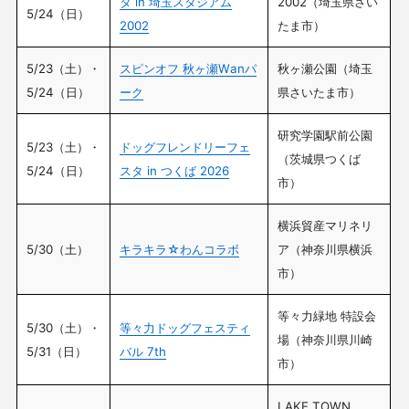
タ in 埼玉スタジアム
2002（埼玉県さい
5/24（日）
2002
たま市）
5/23（土）・
スピンオフ 秋ヶ瀬Wanパ
秋ヶ瀬公園（埼玉
5/24（日）
ーク
県さいたま市）
研究学園駅前公園
5/23（土）・
ドッグフレンドリーフェ
（茨城県つくば
5/24（日）
スタ in つくば 2026
市）
横浜貿産マリネリ
5/30（土）
キラキラ☆わんコラボ
ア（神奈川県横浜
市）
等々力緑地 特設会
5/30（土）・
等々力ドッグフェスティ
場（神奈川県川崎
5/31（日）
バル 7th
市）
LAKE TOWN