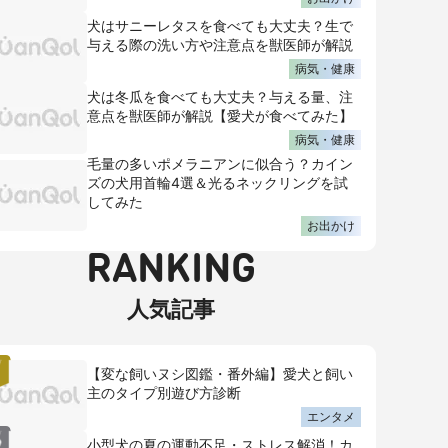
犬はサニーレタスを食べても大丈夫？生で
与える際の洗い方や注意点を獣医師が解説
病気・健康
犬は冬瓜を食べても大丈夫？与える量、注
意点を獣医師が解説【愛犬が食べてみた】
病気・健康
毛量の多いポメラニアンに似合う？カイン
ズの犬用首輪4選＆光るネックリングを試
してみた
お出かけ
RANKING
人気記事
【変な飼いヌシ図鑑・番外編】愛犬と飼い
主のタイプ別遊び方診断
エンタメ
小型犬の夏の運動不足・ストレス解消！カ