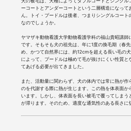
犬の被毛は、犬種によってダブルコートとシングル
ーコートとアンダーコートという二層構造になって
ん。トイ・プードルは後者、つまりシングルコート
なのでしょうか。
ヤマザキ動物看護大学動物看護学科の福山貴昭講師
です。そもそも犬の祖先は、年に
1
度の換毛期（春先
め、かつて自然界には、約
12cm
を超える長い毛の犬
によって、プードルは極めて毛が抜けにくい性質と
てあげる必要が出てきました。
また、活動量に関わらず、犬の体内では常に熱が作
のを代謝する際に熱が生じます。この熱を体表面か
います。しかし、体表面を長い被毛で覆ってしまう
が滞ります。そのため、適度な通気性のある長さに