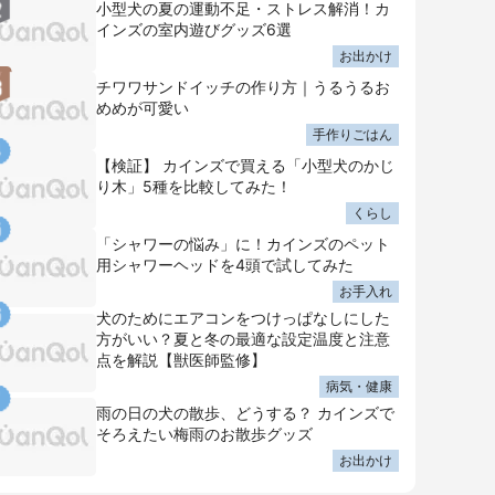
小型犬の夏の運動不足・ストレス解消！カ
インズの室内遊びグッズ6選
お出かけ
チワワサンドイッチの作り方｜うるうるお
めめが可愛い
手作りごはん
【検証】 カインズで買える「小型犬のかじ
り木」5種を比較してみた！
くらし
「シャワーの悩み」に！カインズのペット
用シャワーヘッドを4頭で試してみた
お手入れ
犬のためにエアコンをつけっぱなしにした
方がいい？夏と冬の最適な設定温度と注意
点を解説【獣医師監修】
病気・健康
雨の日の犬の散歩、どうする？ カインズで
そろえたい梅雨のお散歩グッズ
お出かけ