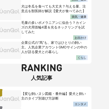
犬は冬瓜を食べても大丈夫？与える量、注
意点を獣医師が解説【愛犬が食べてみた】
病気・健康
毛量の多いポメラニアンに似合う？カイン
ズの犬用首輪4選＆光るネックリングを試
してみた
お出かけ
企業公式の“馬”も、家ではひとりの飼い
主。人気企業アカウントGMOサインの中の
人が語る愛犬との暮らし
くらし
RANKING
人気記事
【変な飼いヌシ図鑑・番外編】愛犬と飼い
主のタイプ別遊び方診断
エンタメ