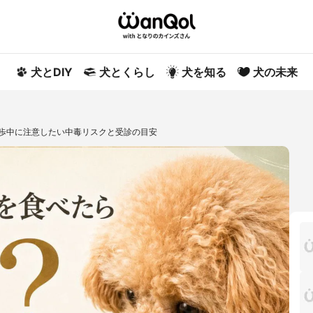
犬とDIY
犬とくらし
犬を知る
犬の未来
散歩中に注意したい中毒リスクと受診の目安