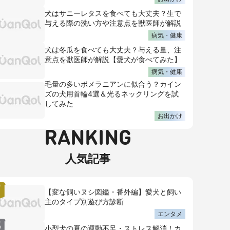
犬はサニーレタスを食べても大丈夫？生で
与える際の洗い方や注意点を獣医師が解説
病気・健康
犬は冬瓜を食べても大丈夫？与える量、注
意点を獣医師が解説【愛犬が食べてみた】
病気・健康
毛量の多いポメラニアンに似合う？カイン
ズの犬用首輪4選＆光るネックリングを試
してみた
お出かけ
RANKING
人気記事
【変な飼いヌシ図鑑・番外編】愛犬と飼い
主のタイプ別遊び方診断
エンタメ
小型犬の夏の運動不足・ストレス解消！カ