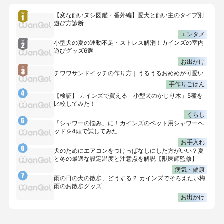
【変な飼いヌシ図鑑・番外編】愛犬と飼い主のタイプ別
遊び方診断
エンタメ
小型犬の夏の運動不足・ストレス解消！カインズの室内
遊びグッズ6選
お出かけ
チワワサンドイッチの作り方｜うるうるおめめが可愛い
手作りごはん
【検証】 カインズで買える「小型犬のかじり木」5種を
比較してみた！
くらし
「シャワーの悩み」に！カインズのペット用シャワーヘ
ッドを4頭で試してみた
お手入れ
犬のためにエアコンをつけっぱなしにした方がいい？夏
と冬の最適な設定温度と注意点を解説【獣医師監修】
病気・健康
雨の日の犬の散歩、どうする？ カインズでそろえたい梅
雨のお散歩グッズ
お出かけ