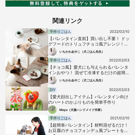
関連リンク
手作りごはん
2022/02/10
【バレンタイン直前】買い出し不要！ ドッ
グフードのトリュフチョコ風アレンジ！パ
ピー犬やシニア犬にもあげられるレシピ
いちかわあやこ（犬ごはん先生）
手作りごはん
2022/02/03
【チョコ風】愛犬にも与えられるバレンタ
インおやつ！ 混ぜて冷凍するだけの超簡単
なキャロブパウダーを使ったレシピ
いちかわあやこ（犬ごはん先生）
DIY
2022/02/03
【愛犬顔出しアイテム】バレンタイン向け
のハートのかぶりものを簡単手作り
Mayu（犬服ハンドメイド作家）
手作りごはん
2021/02/10
【超簡単バレンタイン】材料混ぜるだけ！
お豆腐のチョコフォンデュ風プレートを愛