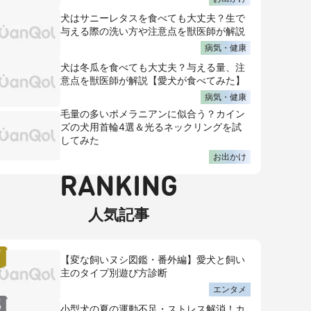
犬はサニーレタスを食べても大丈夫？生で
与える際の洗い方や注意点を獣医師が解説
病気・健康
犬は冬瓜を食べても大丈夫？与える量、注
意点を獣医師が解説【愛犬が食べてみた】
病気・健康
毛量の多いポメラニアンに似合う？カイン
ズの犬用首輪4選＆光るネックリングを試
してみた
お出かけ
RANKING
人気記事
【変な飼いヌシ図鑑・番外編】愛犬と飼い
主のタイプ別遊び方診断
エンタメ
小型犬の夏の運動不足・ストレス解消！カ