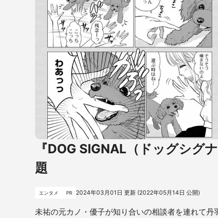
『DOG SIGNAL（ドッグシグ
題
2024年03月01日
更新 (
2022年05月14日
公開)
エンタメ
PR
未祐の元カノ・優子が知り合いの相談者を連れて丹羽の