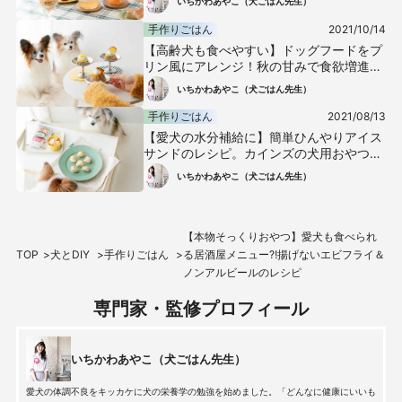
いちかわあやこ（犬ごはん先生）
手作りごはん
2021/10/14
【高齢犬も食べやすい】ドッグフードをプ
リン風にアレンジ！秋の甘みで食欲増進〜
おいも＆かぼちゃトッピング〜
いちかわあやこ（犬ごはん先生）
手作りごはん
2021/08/13
【愛犬の水分補給に】簡単ひんやりアイス
サンドのレシピ。カインズの犬用おやつで
サッと手作り！
いちかわあやこ（犬ごはん先生）
【本物そっくりおやつ】愛犬も食べられ
TOP
犬とDIY
手作りごはん
る居酒屋メニュー⁈揚げないエビフライ＆
ノンアルビールのレシピ
専門家・監修プロフィール
いちかわあやこ（犬ごはん先生）
愛犬の体調不良をキッカケに犬の栄養学の勉強を始めました。「どんなに健康にいいも