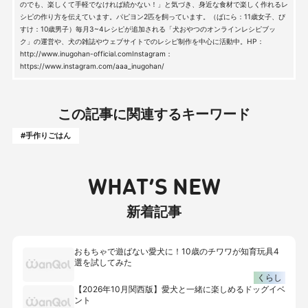
のでも、楽しくて手軽でなければ続かない！」と気づき、身近な食材で楽しく作れるレ
シピの作り方を伝えています。パピヨン2匹を飼っています。（ばにら：11歳女子、び
すけ：10歳男子）毎月3~4レシピが追加される「犬おやつのオンラインレシピブッ
ク」の運営や、犬の雑誌やウェブサイトでのレシピ制作を中心に活動中。HP：
http://www.inugohan-official.comInstagram：
https://www.instagram.com/aaa_inugohan/
この記事に関連するキーワード
#手作りごはん
WHAT’S NEW
新着記事
おもちゃで遊ばない愛犬に！10歳のチワワが知育玩具4
選を試してみた
くらし
【2026年10月関西版】愛犬と一緒に楽しめるドッグイベ
ント