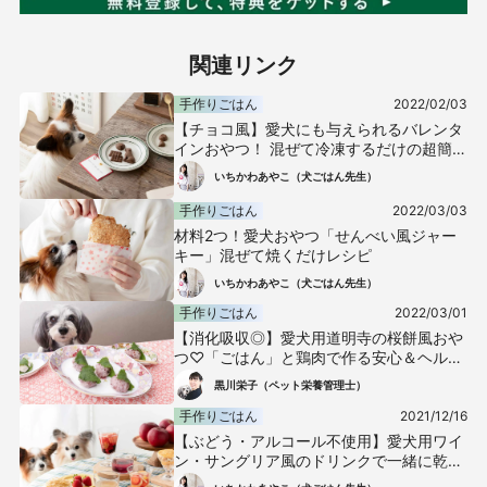
関連リンク
手作りごはん
2022/02/03
【チョコ風】愛犬にも与えられるバレンタ
インおやつ！ 混ぜて冷凍するだけの超簡単
なキャロブパウダーを使ったレシピ
いちかわあやこ（犬ごはん先生）
手作りごはん
2022/03/03
材料2つ！愛犬おやつ「せんべい風ジャー
キー」混ぜて焼くだけレシピ
いちかわあやこ（犬ごはん先生）
手作りごはん
2022/03/01
【消化吸収◎】愛犬用道明寺の桜餅風おや
つ♡「ごはん」と鶏肉で作る安心＆ヘルシ
ーレシピ
黒川栄子（ペット栄養管理士）
手作りごはん
2021/12/16
【ぶどう・アルコール不使用】愛犬用ワイ
ン・サングリア風のドリンクで一緒に乾
杯！秋冬の水分不足にも◎