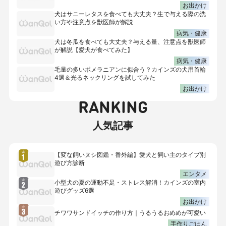
お出かけ
犬はサニーレタスを食べても大丈夫？生で与える際の洗
い方や注意点を獣医師が解説
病気・健康
犬は冬瓜を食べても大丈夫？与える量、注意点を獣医師
が解説【愛犬が食べてみた】
病気・健康
毛量の多いポメラニアンに似合う？カインズの犬用首輪
4選＆光るネックリングを試してみた
お出かけ
RANKING
人気記事
【変な飼いヌシ図鑑・番外編】愛犬と飼い主のタイプ別
遊び方診断
エンタメ
小型犬の夏の運動不足・ストレス解消！カインズの室内
遊びグッズ6選
お出かけ
チワワサンドイッチの作り方｜うるうるおめめが可愛い
手作りごはん