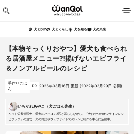
犬の未来
犬とDIY
犬とくらし
犬を知る
【本物そっくりおやつ】愛犬も食べられ
る居酒屋メニュー⁈揚げないエビフライ
＆ノンアルビールのレシピ
手作りごは
PR
2026年03月16日
更新 (
2022年03月29日
公開)
ん
いちかわあやこ（犬ごはん先生）
ペット栄養管理士。愛犬のパピヨン2匹と暮らしながら、「犬おやつのオンラインレシ
ピブック」の運営、犬の雑誌やウェブサイトでのレシピ制作を中心に活動中。