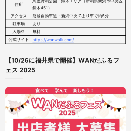
鳥屋野潟公園・鐘木エリア（新潟県新潟市中央区
住所
鐘木451）
アクセス
磐越自動車道・新潟中央ICより車で約5分
駐車場
あり
入場料
無料
公式サイト
https://wanwalk.com/
【10/26に福井県で開催】WANだふるフ
ェス 2025