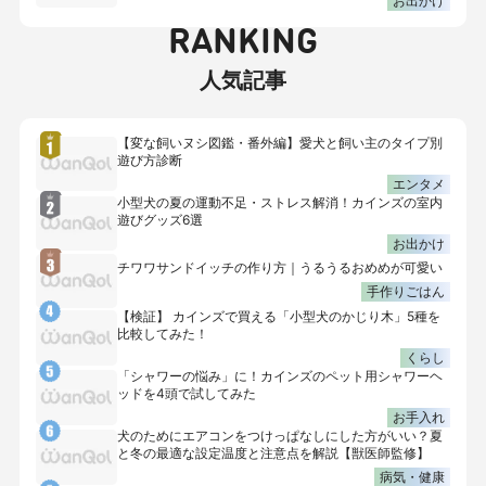
お出かけ
RANKING
人気記事
【変な飼いヌシ図鑑・番外編】愛犬と飼い主のタイプ別
遊び方診断
エンタメ
小型犬の夏の運動不足・ストレス解消！カインズの室内
遊びグッズ6選
お出かけ
チワワサンドイッチの作り方｜うるうるおめめが可愛い
手作りごはん
【検証】 カインズで買える「小型犬のかじり木」5種を
比較してみた！
くらし
「シャワーの悩み」に！カインズのペット用シャワーヘ
ッドを4頭で試してみた
お手入れ
犬のためにエアコンをつけっぱなしにした方がいい？夏
と冬の最適な設定温度と注意点を解説【獣医師監修】
病気・健康