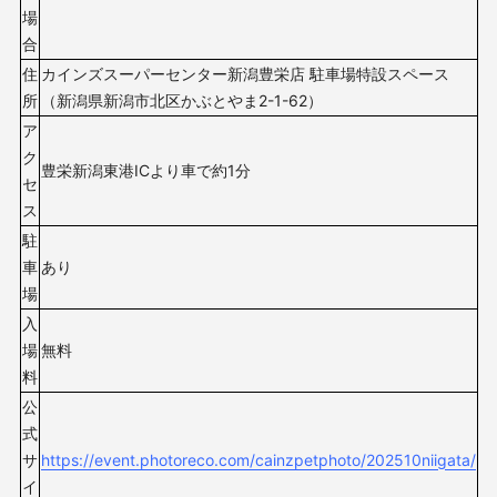
場
合
住
カインズスーパーセンター新潟豊栄店 駐車場特設スペース
所
（新潟県新潟市北区かぶとやま2-1-62）
ア
ク
豊栄新潟東港ICより車で約1分
セ
ス
駐
車
あり
場
入
場
無料
料
公
式
サ
https://event.photoreco.com/cainzpetphoto/202510niigata/
イ