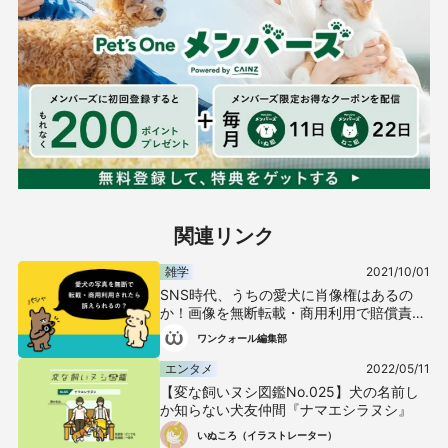
関連リンク
雑学
2021/10/01
SNS時代、うちの愛犬に肖像権はあるの
か！画像を無断転載・商用利用で賠償責任
を問える？
ワンクォール編集部
エンタメ
2022/05/11
【変な飼いヌシ図鑑No.025】犬の名前し
か知らない犬友仲間『ナマエシラヌシ』
いぬころ（イラストレーター）