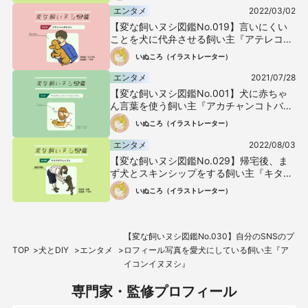
エンタメ
2022/03/02
【変な飼いヌシ図鑑No.019】言いにくい
ことを犬に代弁させる飼い主『アテレコシ
ガチヌシ』
いぬころ（イラストレーター）
エンタメ
2021/07/28
【変な飼いヌシ図鑑No.001】犬に赤ちゃ
ん言葉を使う飼い主『アカチャンコトバツ
カイヌシ』
いぬころ（イラストレーター）
エンタメ
2022/08/03
【変な飼いヌシ図鑑No.029】帰宅後、ま
ず犬とスキンシップをする飼い主『キタク
タワムレヌシ』
いぬころ（イラストレーター）
【変な飼いヌシ図鑑No.030】自分のSNSのプ
TOP
犬とDIY
エンタメ
ロフィール写真を愛犬にしている飼い主『ア
イコンイヌヌシ』
専門家・監修プロフィール