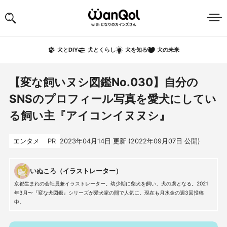
犬の未来
犬とDIY
犬とくらし
犬を知る
【変な飼いヌシ図鑑No.030】自分の
SNSのプロフィール写真を愛犬にしてい
る飼い主『アイコンイヌヌシ』
エンタメ
PR
2023年04月14日
更新 (
2022年09月07日
公開)
いぬころ（イラストレーター）
京都生まれの会社員兼イラストレーター。幼少期に柴犬を飼い、犬の虜となる。2021
年3月〜『変な犬図鑑』シリーズが愛犬家の間で人気に。現在も月水金の週3回投稿
中。