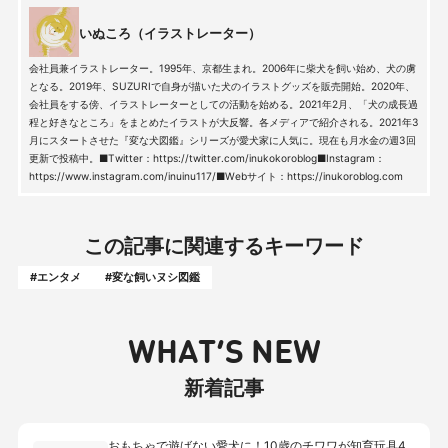
いぬころ（イラストレーター）
会社員兼イラストレーター。1995年、京都生まれ。2006年に柴犬を飼い始め、犬の虜
となる。2019年、SUZURIで自身が描いた犬のイラストグッズを販売開始。2020年、
会社員をする傍、イラストレーターとしての活動を始める。2021年2月、「犬の成長過
程と好きなところ」をまとめたイラストが大反響。各メディアで紹介される。2021年3
月にスタートさせた『変な犬図鑑』シリーズが愛犬家に人気に。現在も月水金の週3回
更新で投稿中。■Twitter：https://twitter.com/inukokoroblog■Instagram：
https://www.instagram.com/inuinu117/■Webサイト：https://inukoroblog.com
この記事に関連するキーワード
#エンタメ
#変な飼いヌシ図鑑
WHAT’S NEW
新着記事
おもちゃで遊ばない愛犬に！10歳のチワワが知育玩具4