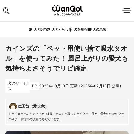
犬の未来
犬とDIY
犬とくらし
犬を知る
カインズの「ペット用使い捨て吸水タオ
ル」を使ってみた！ 風呂上がりの愛犬も
気持ちよさそうでリピ確定
犬のサービ
PR
2025年10月10日
更新 (
2025年02月10日
公開)
ス
仁田茜（愛犬家）
トライカラーのキャバリア（4歳・オス）と暮らすライター。日々、愛犬のためのグッ
ズやフード情報の収集に努めています。