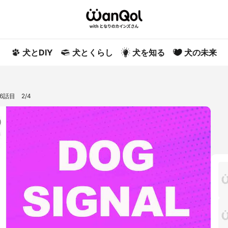
犬とDIY
犬とくらし
犬を知る
犬の未来
6話目 2/4