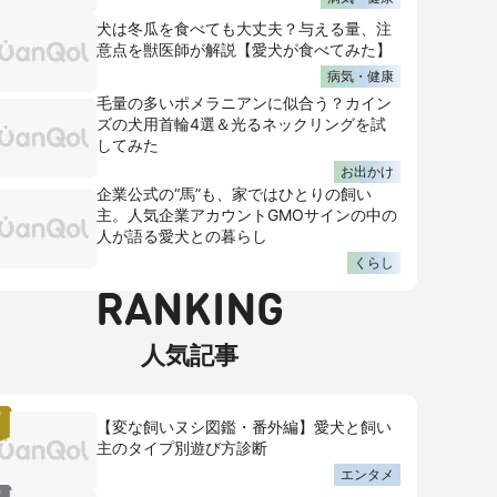
犬は冬瓜を食べても大丈夫？与える量、注
意点を獣医師が解説【愛犬が食べてみた】
病気・健康
毛量の多いポメラニアンに似合う？カイン
ズの犬用首輪4選＆光るネックリングを試
してみた
お出かけ
企業公式の“馬”も、家ではひとりの飼い
主。人気企業アカウントGMOサインの中の
人が語る愛犬との暮らし
くらし
RANKING
人気記事
【変な飼いヌシ図鑑・番外編】愛犬と飼い
主のタイプ別遊び方診断
エンタメ