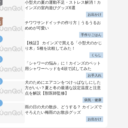
小型犬の夏の運動不足・ストレス解消！カ
インズの室内遊びグッズ6選
お出かけ
チワワサンドイッチの作り方｜うるうるお
めめが可愛い
手作りごはん
【検証】 カインズで買える「小型犬のかじ
り木」5種を比較してみた！
くらし
「シャワーの悩み」に！カインズのペット
用シャワーヘッドを4頭で試してみた
お手入れ
犬のためにエアコンをつけっぱなしにした
方がいい？夏と冬の最適な設定温度と注意
点を解説【獣医師監修】
病気・健康
雨の日の犬の散歩、どうする？ カインズで
そろえたい梅雨のお散歩グッズ
お出かけ