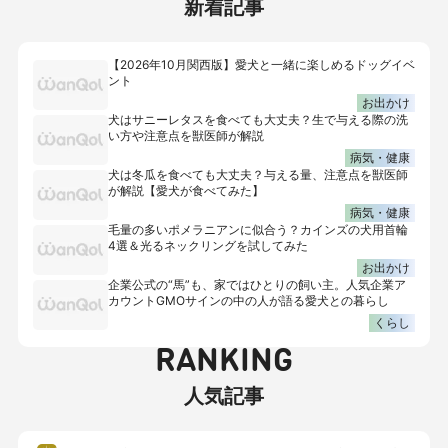
新着記事
【2026年10月関西版】愛犬と一緒に楽しめるドッグイベ
ント
お出かけ
犬はサニーレタスを食べても大丈夫？生で与える際の洗
い方や注意点を獣医師が解説
病気・健康
犬は冬瓜を食べても大丈夫？与える量、注意点を獣医師
が解説【愛犬が食べてみた】
病気・健康
毛量の多いポメラニアンに似合う？カインズの犬用首輪
4選＆光るネックリングを試してみた
お出かけ
企業公式の“馬”も、家ではひとりの飼い主。人気企業ア
カウントGMOサインの中の人が語る愛犬との暮らし
くらし
RANKING
人気記事