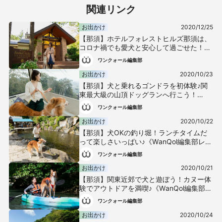
関連リンク
お出かけ
2020/12/25
【那須】ホテルフォレストヒルズ那須は、
コロナ禍でも愛犬と安心して過ごせた！
《編集部レポ》
ワンクォール編集部
お出かけ
2020/10/23
【那須】犬と乗れるゴンドラを初体験♪関
東最大級の山頂ドッグランへ行こう！
《WanQol編集部レポ》
ワンクォール編集部
お出かけ
2020/10/22
【那須】犬OKの釣り堀！ランチタイムだ
って楽しさいっぱい♪《WanQol編集部レ
ポ》
ワンクォール編集部
お出かけ
2020/10/21
【那須】関東近郊で犬と遊ぼう！カヌー体
験でアウトドアを満喫♪《WanQol編集部レ
ポ》
ワンクォール編集部
お出かけ
2020/10/24