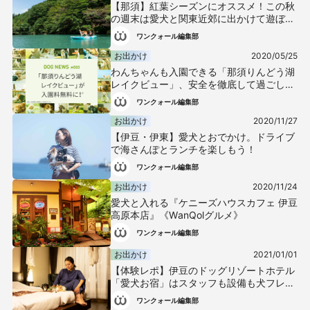
【那須】紅葉シーズンにオススメ！この秋
の週末は愛犬と関東近郊に出かけて遊ぼう
♪
ワンクォール編集部
お出かけ
2020/05/25
わんちゃんも入園できる「那須りんどう湖
レイクビュー」、安全を徹底して過ごしや
すく
ワンクォール編集部
お出かけ
2020/11/27
【伊豆・伊東】愛犬とおでかけ。ドライブ
で海さんぽとランチを楽しもう！
ワンクォール編集部
お出かけ
2020/11/24
愛犬と入れる『ケニーズハウスカフェ 伊豆
高原本店』《WanQolグルメ》
ワンクォール編集部
お出かけ
2021/01/01
【体験レポ】伊豆のドッグリゾートホテル
「愛犬お宿」はスタッフも設備も犬フレン
ドリーで最高だった！
ワンクォール編集部