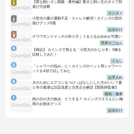
【変な飼いヌシ図鑑・番外編】愛犬と飼い主のタイプ別
遊び方診断
エンタメ
小型犬の夏の運動不足・ストレス解消！カインズの室内
遊びグッズ6選
お出かけ
チワワサンドイッチの作り方｜うるうるおめめが可愛い
手作りごはん
【検証】 カインズで買える「小型犬のかじり木」5種を
比較してみた！
くらし
「シャワーの悩み」に！カインズのペット用シャワーヘ
ッドを4頭で試してみた
お手入れ
犬のためにエアコンをつけっぱなしにした方がいい？夏
と冬の最適な設定温度と注意点を解説【獣医師監修】
病気・健康
雨の日の犬の散歩、どうする？ カインズでそろえたい梅
雨のお散歩グッズ
お出かけ