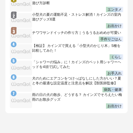
遊び方診断
エンタメ
小型犬の夏の運動不足・ストレス解消！カインズの室内
遊びグッズ6選
お出かけ
チワワサンドイッチの作り方｜うるうるおめめが可愛い
手作りごはん
【検証】 カインズで買える「小型犬のかじり木」5種を
比較してみた！
くらし
「シャワーの悩み」に！カインズのペット用シャワーヘ
ッドを4頭で試してみた
お手入れ
犬のためにエアコンをつけっぱなしにした方がいい？夏
と冬の最適な設定温度と注意点を解説【獣医師監修】
病気・健康
雨の日の犬の散歩、どうする？ カインズでそろえたい梅
雨のお散歩グッズ
お出かけ