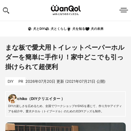
犬の未来
犬とDIY
犬とくらし
犬を知る
まな板で愛犬用トイレットペーパーホル
ダーを簡単に手作り！家中どこでも引っ
掛けられて超便利
DIY
PR
2026年07月20日
更新 (
2021年07月21日
公開)
chiko（DIYクリエイター ）
DIYの楽しさを広めるため、全国でワークショップやSNSを通じて、作り方やアイディ
アを紹介中。愛犬チロル（トイプードル）のための犬DIYグッズも制作。