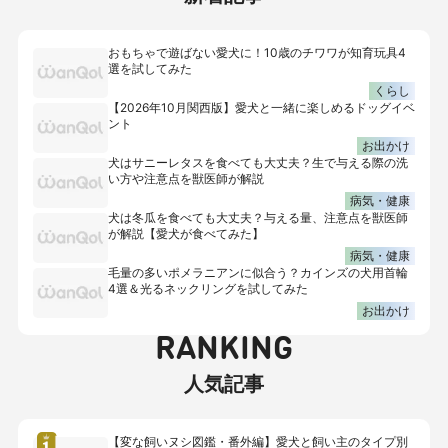
おもちゃで遊ばない愛犬に！10歳のチワワが知育玩具4
選を試してみた
くらし
【2026年10月関西版】愛犬と一緒に楽しめるドッグイベ
ント
お出かけ
犬はサニーレタスを食べても大丈夫？生で与える際の洗
い方や注意点を獣医師が解説
病気・健康
犬は冬瓜を食べても大丈夫？与える量、注意点を獣医師
が解説【愛犬が食べてみた】
病気・健康
毛量の多いポメラニアンに似合う？カインズの犬用首輪
4選＆光るネックリングを試してみた
お出かけ
RANKING
人気記事
【変な飼いヌシ図鑑・番外編】愛犬と飼い主のタイプ別