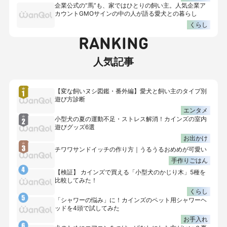
企業公式の“馬”も、家ではひとりの飼い主。人気企業ア
カウントGMOサインの中の人が語る愛犬との暮らし
くらし
RANKING
人気記事
【変な飼いヌシ図鑑・番外編】愛犬と飼い主のタイプ別
遊び方診断
エンタメ
小型犬の夏の運動不足・ストレス解消！カインズの室内
遊びグッズ6選
お出かけ
チワワサンドイッチの作り方｜うるうるおめめが可愛い
手作りごはん
【検証】 カインズで買える「小型犬のかじり木」5種を
比較してみた！
くらし
「シャワーの悩み」に！カインズのペット用シャワーヘ
ッドを4頭で試してみた
お手入れ