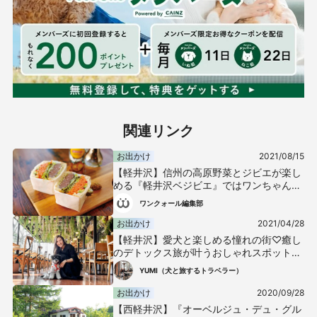
関連リンク
お出かけ
2021/08/15
【軽井沢】信州の高原野菜とジビエが楽し
める『軽井沢ベジビエ』ではワンちゃん用
メニューも用意！
ワンクォール編集部
お出かけ
2021/04/28
【軽井沢】愛犬と楽しめる憧れの街♡癒し
のデトックス旅が叶うおしゃれスポット3
選
YUMI（犬と旅するトラベラー）
お出かけ
2020/09/28
【西軽井沢】『オーベルジュ・デュ・グル