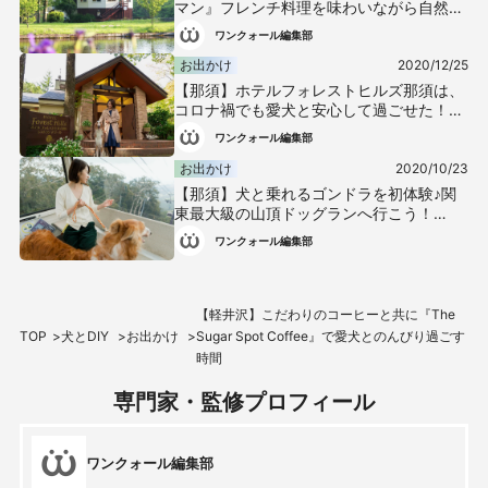
マン』フレンチ料理を味わいながら自然を
愛犬と感じよう！
ワンクォール編集部
お出かけ
2020/12/25
【那須】ホテルフォレストヒルズ那須は、
コロナ禍でも愛犬と安心して過ごせた！
《編集部レポ》
ワンクォール編集部
お出かけ
2020/10/23
【那須】犬と乗れるゴンドラを初体験♪関
東最大級の山頂ドッグランへ行こう！
《WanQol編集部レポ》
ワンクォール編集部
【軽井沢】こだわりのコーヒーと共に『The
TOP
犬とDIY
お出かけ
Sugar Spot Coffee』で愛犬とのんびり過ごす
時間
専門家・監修プロフィール
ワンクォール編集部