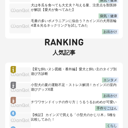
病気・健康
犬は冬瓜を食べても大丈夫？与える量、注意点を獣医師
が解説【愛犬が食べてみた】
病気・健康
毛量の多いポメラニアンに似合う？カインズの犬用首輪
4選＆光るネックリングを試してみた
お出かけ
RANKING
人気記事
【変な飼いヌシ図鑑・番外編】愛犬と飼い主のタイプ別
遊び方診断
エンタメ
小型犬の夏の運動不足・ストレス解消！カインズの室内
遊びグッズ6選
お出かけ
チワワサンドイッチの作り方｜うるうるおめめが可愛い
手作りごはん
【検証】 カインズで買える「小型犬のかじり木」5種を
比較してみた！
くらし