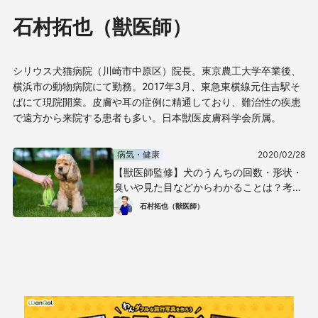
石村拓也（獣医師）
シリウス犬猫病院（川崎市中原区）院長。東京農工大学卒業後、
横浜市の動物病院にて勤務。2017年3月、東急東横線元住吉駅そ
ばにて現院開業。皮膚や耳の症例に精通しており、難治性の疾患
で遠方から来院する患者も多い。日本獣医皮膚科学会所属。
病気・健康
2020/02/28
【獣医師監修】犬のうんちの回数・形状・
臭いや見た目などからわかることは？考え
られる健康状態や病気のサインについて解
石村拓也（獣医師）
説