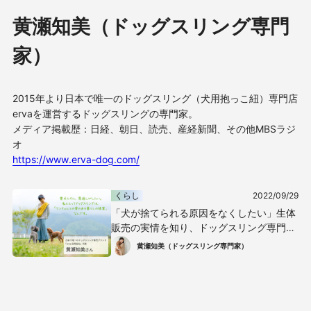
黄瀬知美（ドッグスリング専門
家）
2015年より日本で唯一のドッグスリング（犬用抱っこ紐）専門店
erva
を運営するドッグスリングの専門家。
メディア掲載歴：日経、朝日、読売、産経新聞、その他
MBS
ラジ
オ
https://www.erva-dog.com/
くらし
2022/09/29
「犬が捨てられる原因をなくしたい」生体
販売の実情を知り、ドッグスリング専門ブ
ランドervaを立ち上げた黄瀬知美さん
黄瀬知美（ドッグスリング専門家）