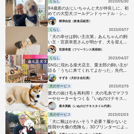
くらし
2023/05/30
94歳差のおじいちゃんと犬が仲良しに。初
めての大型犬ゴールデンドゥードル・シエ
ルくんの暮らし
椎津由佳（飲食店経営）
くらし
2023/05/17
「犬の幸せは飼い主次第」あんちゃんの飼
い主・宮原幸恵さんが明かす、犬を迎え入
れるときの覚悟
宮原幸恵（フリーランス美容師）
くらし
2023/04/27
SNSに現れる柴犬店主、栗太郎の飼い主が
語る「うちに来てくれてよかった」先代犬
との別れ・コロナ禍での救い
すずき（犬好き会社員）
犬のサービス
2023/02/15
愛犬の抜け毛を再利用！ 犬の毛糸でマフラ
ーやセーターをつくる『いぬのけテキスタ
イル』
唐木美帆（いぬのけテキスタイル代表）
犬のサービス
2023/02/03
「犬に靴はかわいそう？必要？履かないと
怪我や火傷の危険も」3Dプリンターによ
るオーダーメイド犬用靴『DogSoxx』開発