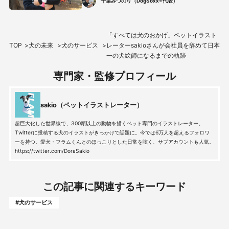
千葉みつのり（DogSoxx®️代表）
の経緯
「すべては犬のおかげ」ペットイラスト
TOP
犬の未来
犬のサービス
レーターsakioさんが会社員を辞めて日本
一の犬絵師になるまでの軌跡
専門家・監修プロフィール
sakio（ペットイラストレーター）
超巨大化した世界線で、300頭以上の動物を描くペット専門のイラストレーター。
Twitterに投稿する犬のイラストがきっかけで話題に。今では6万人を超えるフォロワ
ーを持つ。愛犬・フラムくんとのほっこりとした日常を呟く、サブアカウントも人気。
https://twitter.com/DoraSakio
この記事に関連するキーワード
#犬のサービス