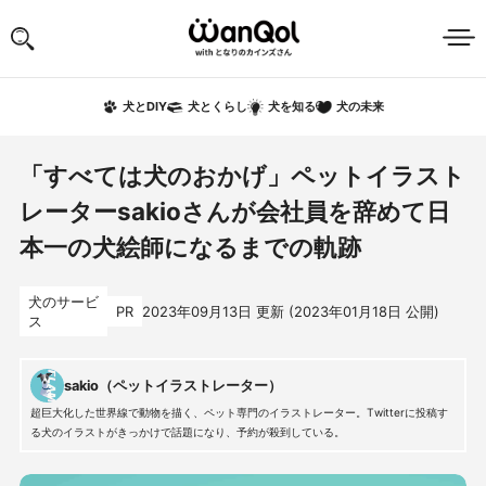
犬の未来
犬とDIY
犬とくらし
犬を知る
「すべては犬のおかげ」ペットイラスト
レーターsakioさんが会社員を辞めて日
本一の犬絵師になるまでの軌跡
犬のサービ
PR
2023年09月13日
更新 (
2023年01月18日
公開)
ス
sakio（ペットイラストレーター）
超巨大化した世界線で動物を描く、ペット専門のイラストレーター。Twitterに投稿す
る犬のイラストがきっかけで話題になり、予約が殺到している。