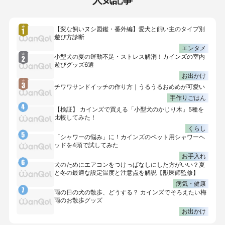
【変な飼いヌシ図鑑・番外編】愛犬と飼い主のタイプ別
遊び方診断
エンタメ
小型犬の夏の運動不足・ストレス解消！カインズの室内
遊びグッズ6選
お出かけ
チワワサンドイッチの作り方｜うるうるおめめが可愛い
手作りごはん
【検証】 カインズで買える「小型犬のかじり木」5種を
比較してみた！
くらし
「シャワーの悩み」に！カインズのペット用シャワーヘ
ッドを4頭で試してみた
お手入れ
犬のためにエアコンをつけっぱなしにした方がいい？夏
と冬の最適な設定温度と注意点を解説【獣医師監修】
病気・健康
雨の日の犬の散歩、どうする？ カインズでそろえたい梅
雨のお散歩グッズ
お出かけ