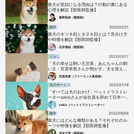
柴犬が笑顔になる理由は？行動の裏にある
心理を解説【獣医師監修】
葛野莉奈（獣医師）
雑学
2022/02/21
柴犬のキツネ顔とタヌキ顔とは？見分け方
や特徴を解説【獣医師監修】
石井香絵（獣医師）
くらし
2023/05/17
「犬の幸せは飼い主次第」あんちゃんの飼
い主・宮原幸恵さんが明かす、犬を迎え入
れるときの覚悟
宮原幸恵（フリーランス美容師）
犬のサービス
2023/01/18
「すべては犬のおかげ」ペットイラストレ
ーターsakioさんが会社員を辞めて日本一
の犬絵師になるまでの軌跡
sakio（ペットイラストレーター）
雑学
2022/09/06
柴犬にはどんな種類がある？それぞれのル
ーツや特徴を解説【獣医師監修】
茂木千恵（獣医師）