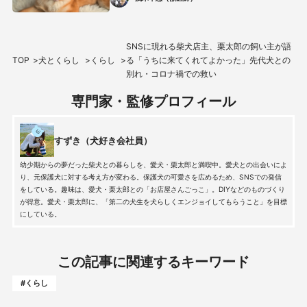
SNSに現れる柴犬店主、栗太郎の飼い主が語
TOP
犬とくらし
くらし
る「うちに来てくれてよかった」先代犬との
別れ・コロナ禍での救い
専門家・監修プロフィール
すずき（犬好き会社員）
幼少期からの夢だった柴犬との暮らしを、愛犬・栗太郎と満喫中。愛犬との出会いによ
り、元保護犬に対する考え方が変わる。保護犬の可愛さを広めるため、SNSでの発信
をしている。趣味は、愛犬・栗太郎との「お店屋さんごっこ」。DIYなどのものづくり
が得意。愛犬・栗太郎に、「第二の犬生を犬らしくエンジョイしてもらうこと」を目標
にしている。
この記事に関連するキーワード
#くらし