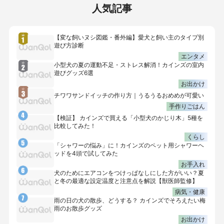
人気記事
【変な飼いヌシ図鑑・番外編】愛犬と飼い主のタイプ別
遊び方診断
エンタメ
小型犬の夏の運動不足・ストレス解消！カインズの室内
遊びグッズ6選
お出かけ
チワワサンドイッチの作り方｜うるうるおめめが可愛い
手作りごはん
【検証】 カインズで買える「小型犬のかじり木」5種を
比較してみた！
くらし
「シャワーの悩み」に！カインズのペット用シャワーヘ
ッドを4頭で試してみた
お手入れ
犬のためにエアコンをつけっぱなしにした方がいい？夏
と冬の最適な設定温度と注意点を解説【獣医師監修】
病気・健康
雨の日の犬の散歩、どうする？ カインズでそろえたい梅
雨のお散歩グッズ
お出かけ