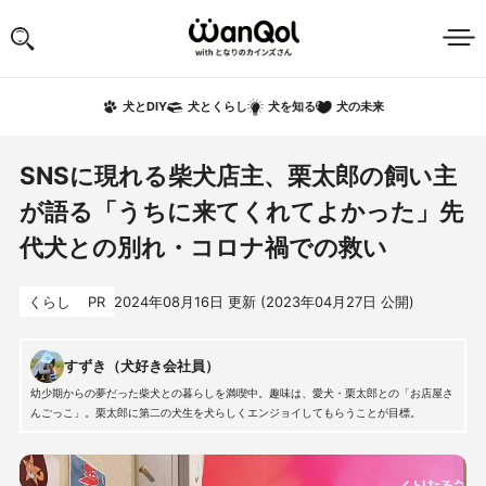
犬の未来
犬とDIY
犬とくらし
犬を知る
SNSに現れる柴犬店主、栗太郎の飼い主
が語る「うちに来てくれてよかった」先
代犬との別れ・コロナ禍での救い
くらし
PR
2024年08月16日
更新 (
2023年04月27日
公開)
すずき（犬好き会社員）
幼少期からの夢だった柴犬との暮らしを満喫中。趣味は、愛犬・栗太郎との「お店屋さ
んごっこ」。栗太郎に第二の犬生を犬らしくエンジョイしてもらうことが目標。