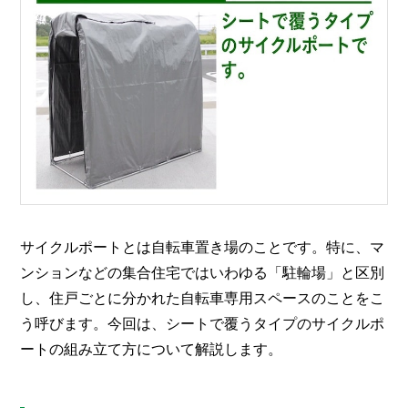
O
R
ユ
ー
ザ
ー
/
C
U
S
T
O
M
E
サイクルポートとは自転車置き場のことです。特に、マ
R
ンションなどの集合住宅ではいわゆる「駐輪場」と区別
し、住戸ごとに分かれた自転車専用スペースのことをこ
ス
タ
う呼びます。今回は、シートで覆うタイプのサイクルポ
ッ
ートの組み立て方について解説します。
フ
/
C
A