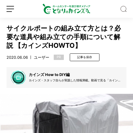
サイクルポートの組み立て方とは？必
要な道具や組み立ての手順について解
説 【カインズHOWTO】
2020.06.06
ユーザー
PR
記事を保存
ゴ
ミ
箱
カインズ How to DIY編
の
カインズ・スタッフ自らが実践した情報満載。動画で見る「カインズ
種
How to」のDIY関連のコンテンツを文字起こししています。
新
ロ
類、
規
グ
多
登
イ
す
録
ン
ぎ
な
い？
バ
イ