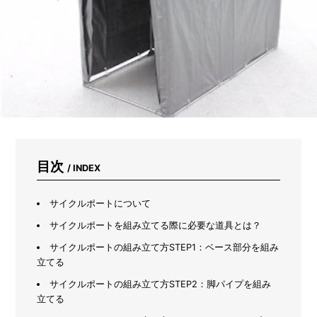
ヤ
ー
が
教
え
る
「ち
ょ
う
ど
い
い
一
目次
/ INDEX
個」
の
見
サイクルポートについて
つ
サイクルポートを組み立てる際に必要な道具とは？
け
方
サイクルポートの組み立て方STEP1：ベース部分を組み
立てる
サイクルポートの組み立て方STEP2：脚パイプを組み
立てる